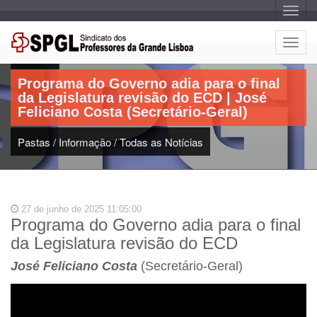
A
l
t
e
A
r
Artigo:
l
n
a
t
r
Programa do Governo adia para o final
e
n
da Legislatura revisão do ECD | José
a
r
v
Feliciano Costa (Secretário-Geral)
n
e
g
a
a
Pastas
/
Informação
/
Todas as Notícias
r
ç
n
ã
o
a
v
e
27 de junho de 2025 11:05:00
g
Programa do Governo adia para o final
a
da Legislatura revisão do ECD
ç
ã
José Feliciano Costa
(Secretário-Geral)
o