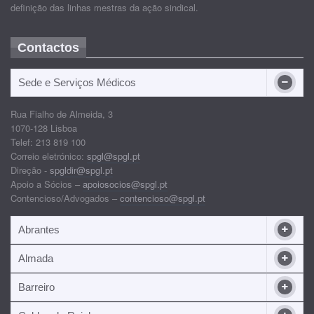
definição das linhas mestras da ação sindical.
Contactos
Sede e Serviços Médicos
Rua Fialho de Almeida, 3
1070-128 Lisboa
Telef: 213 819 100
Correio eletrónico:
spgl@spgl.pt
Direção -
spgldir@spgl.pt
Apoio a Sócios –
apoiosocios@spgl.pt
Contencioso/Advogados –
contencioso@spgl.pt
Abrantes
Almada
Barreiro