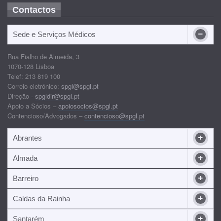
Contactos
Sede e Serviços Médicos
Rua Fialho de Almeida, 3
1070-128 Lisboa
Telef: 213 819 100
Correio eletrónico:
spgl@spgl.pt
Direção -
spgldir@spgl.pt
Apoio a Sócios –
apoiosocios@spgl.pt
Contencioso/Advogados –
contencioso@spgl.pt
Abrantes
Almada
Barreiro
Caldas da Rainha
Santarém