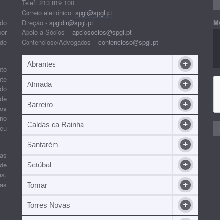
Telef: 213 819 100
Correio eletrónico:
spgl@spgl.pt
M
 do
Direção -
spgldir@spgl.pt
por
Apoio a Sócios –
apoiosocios@spgl.pt
 de
Contencioso/Advogados –
contencioso@spgl.pt
Abrantes
nto
nte
Almada
ndo
 de
Barreiro
 os
ino
Caldas da Rainha
seu
Santarém
ias
 de
Setúbal
es,
ras
Tomar
Torres Novas