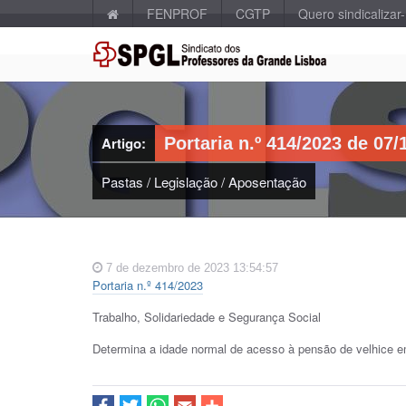
FENPROF
CGTP
Quero sindicalizar
Artigo:
Portaria n.º 414/2023 de 07/
Pastas
/
Legislação
/
Aposentação
7 de dezembro de 2023 13:54:57
Portaria n.º 414/2023
Trabalho, Solidariedade e Segurança Social
Determina a idade normal de acesso à pensão de velhice 