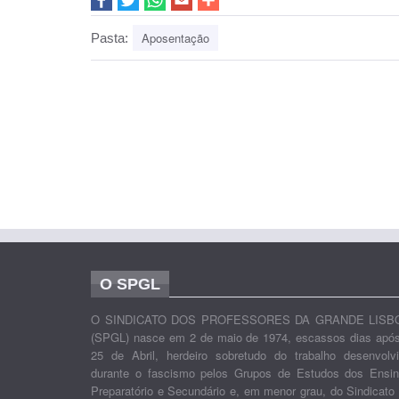
Aposentação
Pasta:
O SPGL
O SINDICATO DOS PROFESSORES DA GRANDE LISB
(SPGL) nasce em 2 de maio de 1974, escassos dias apó
25 de Abril, herdeiro sobretudo do trabalho desenvolv
durante o fascismo pelos Grupos de Estudos dos Ensi
Preparatório e Secundário e, em menor grau, do Sindicato