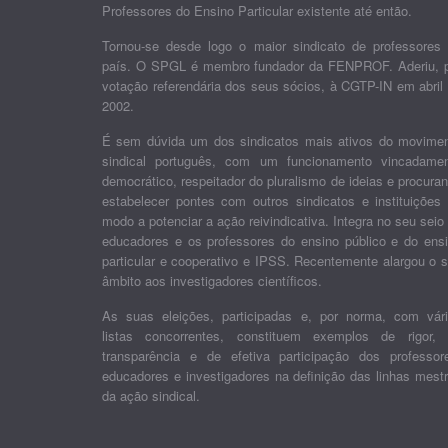
Professores do Ensino Particular existente até então.
Tornou-se desde logo o maior sindicato de professores
país. O SPGL é membro fundador da FENPROF. Aderiu, 
votação referendária dos seus sócios, à CGTP-IN em abril
2002.
É sem dúvida um dos sindicatos mais ativos do movime
sindical português, com um funcionamento vincadame
democrático, respeitador do pluralismo de ideias e procura
estabelecer pontes com outros sindicatos e instituições
modo a potenciar a ação reivindicativa. Integra no seu seio
educadores e os professores do ensino público e do ens
particular e cooperativo e IPSS. Recentemente alargou o 
âmbito aos investigadores científicos.
As suas eleições, participadas e, por norma, com vár
listas concorrentes, constituem exemplos de rigor,
transparência e de efetiva participação dos professor
educadores e investigadores na definição das linhas mest
da ação sindical.