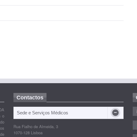
Contactos
OA
Sede e Serviços Médicos
s o
ido
Rua Fialho de Almeida, 3
nos
1070-128 Lisboa
 de