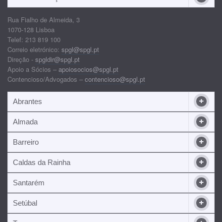
Rua Fialho de Almeida, 3
1070-128 Lisboa
Telef: 213 819 100
Correio eletrónico:
spgl@spgl.pt
Direção -
spgldir@spgl.pt
Apoio a Sócios –
apoiosocios@spgl.pt
Contencioso/Advogados –
contencioso@spgl.pt
Abrantes
Almada
Barreiro
Caldas da Rainha
Santarém
Setúbal