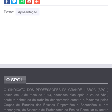
Aposentação
Pasta:
O SPGL
O SINDICATO DOS PROFESSORES DA GRANDE LISBOA (SPGL)
nasce em 2 de maio de 1974, escassos dias após o 25 de Abril,
herdeiro sobretudo do trabalho desenvolvido durante o fascismo pelos
Grupos de Estudos dos Ensinos Preparatório e Secundário e, em
menor grau, do Sindicato de Professores do Ensino Particular existente