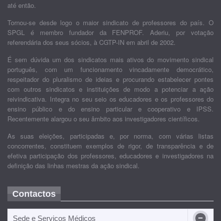
até então.
Tornou-se desde logo o maior sindicato de professores do país. O
SPGL é membro fundador da FENPROF. Aderiu, por votação
referendária dos seus sócios, à CGTP-IN em abril de 2002.
É sem dúvida um dos sindicatos mais ativos do movimento sindical
português, com um funcionamento vincadamente democrático,
respeitador do pluralismo de ideias e procurando estabelecer pontes
com outros sindicatos e instituições de modo a potenciar a ação
reivindicativa. Integra no seu seio os educadores e os professores do
ensino público e do ensino particular e cooperativo e IPSS.
Recentemente alargou o seu âmbito aos investigadores científicos.
As suas eleições, participadas e, por norma, com várias listas
concorrentes, constituem exemplos de rigor, de transparência e de
efetiva participação dos professores, educadores e investigadores na
definição das linhas mestras da ação sindical.
Contactos
Sede e Serviços Médicos