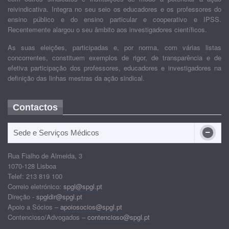
reivindicativa. Integra no seu seio os educadores e os professores do
ensino público e do ensino particular e cooperativo e IPSS.
Recentemente alargou o seu âmbito aos investigadores científicos.
As suas eleições, participadas e, por norma, com várias listas
concorrentes, constituem exemplos de rigor, de transparência e de
efetiva participação dos professores, educadores e investigadores na
definição das linhas mestras da ação sindical.
Contactos
Sede e Serviços Médicos
Rua Fialho de Almeida, 3
1070-128 Lisboa
Telef: 213 819 100
Correio eletrónico:
spgl@spgl.pt
Direção -
spgldir@spgl.pt
Apoio a Sócios –
apoiosocios@spgl.pt
Contencioso/Advogados –
contencioso@spgl.pt