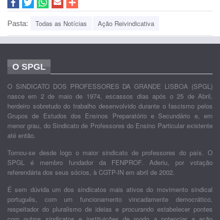
Todas as Notícias
Ação Reivindicativa
Pasta:
O SPGL
O SINDICATO DOS PROFESSORES DA GRANDE LISBOA (SPGL)
nasce em 2 de maio de 1974, escassos dias após o 25 de Abril,
herdeiro sobretudo do trabalho desenvolvido durante o fascismo pelos
Grupos de Estudos dos Ensinos Preparatório e Secundário e, em
menor grau, do Sindicato de Professores do Ensino Particular existente
até então.
Tornou-se desde logo o maior sindicato de professores do país. O
SPGL é membro fundador da FENPROF. Aderiu, por votação
referendária dos seus sócios, à CGTP-IN em abril de 2002.
É sem dúvida um dos sindicatos mais ativos do movimento sindical
português, com um funcionamento vincadamente democrático,
respeitador do pluralismo de ideias e procurando estabelecer pontes
com outros sindicatos e instituições de modo a potenciar a ação