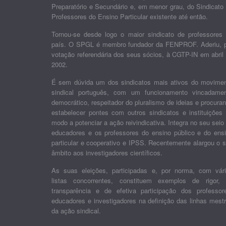
Preparatório e Secundário e, em menor grau, do Sindicato
Professores do Ensino Particular existente até então.
Tornou-se desde logo o maior sindicato de professores
país. O SPGL é membro fundador da FENPROF. Aderiu, 
votação referendária dos seus sócios, à CGTP-IN em abril
2002.
É sem dúvida um dos sindicatos mais ativos do movime
sindical português, com um funcionamento vincadame
democrático, respeitador do pluralismo de ideias e procura
estabelecer pontes com outros sindicatos e instituições
modo a potenciar a ação reivindicativa. Integra no seu seio
educadores e os professores do ensino público e do ens
particular e cooperativo e IPSS. Recentemente alargou o 
âmbito aos investigadores científicos.
As suas eleições, participadas e, por norma, com vár
listas concorrentes, constituem exemplos de rigor,
transparência e de efetiva participação dos professor
educadores e investigadores na definição das linhas mest
da ação sindical.