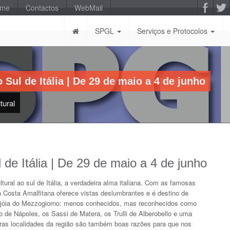
-me
Contactos
WebMail
SPGL
Serviços e Protocolos
Sul de Itália | De 29 de maio a 4 de junho
tural
de Itália | De 29 de maio a 4 de junho
ural ao sul de Itália, a verdadeira alma italiana. Com as famosas
a Costa Amalfitana oferece vistas deslumbrantes e é destino de
a jóia do Mezzogiorno: menos conhecidos, mas reconhecidos como
de Nápoles, os Sassi de Matera, os Trulli de Alberobello e uma
utras localidades da região são também boas razões para que nos