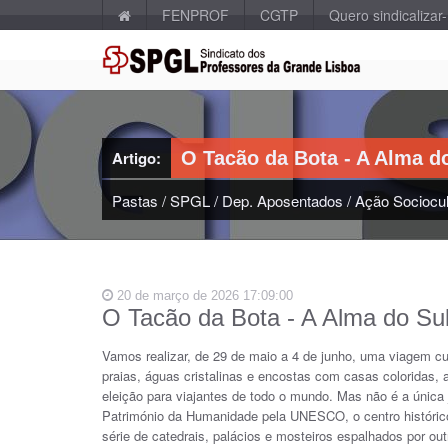
FENPROF
CGTP
Quero sindicalizar
Artigo:
O Tacão da Bota - A Alma do 
Pastas
/
SPGL
/
Dep. Aposentados
/
Ação Sociocul
20 de março de 2026 17:09:00
O Tacão da Bota - A Alma do Sul 
Vamos realizar, de 29 de maio a 4 de junho, uma viagem cult
praias, águas cristalinas e encostas com casas coloridas, 
eleição para viajantes de todo o mundo. Mas não é a únic
Património da Humanidade pela UNESCO, o centro histórico 
série de catedrais, palácios e mosteiros espalhados por o