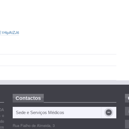
gE1HipAtZJ6
Contactos
OA
Sede e Serviços Médicos
s o
ido
Rua Fialho de Almeida, 3
nos