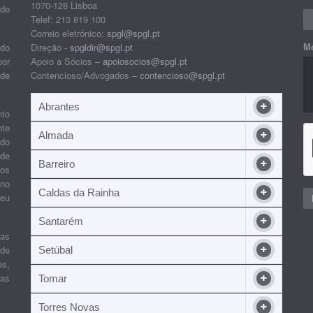
1070-128 Lisboa
 de
Telef: 213 819 100
Correio eletrónico:
spgl@spgl.pt
M
 do
Direção -
spgldir@spgl.pt
por
Apoio a Sócios –
apoiosocios@spgl.pt
 de
Contencioso/Advogados –
contencioso@spgl.pt
Abrantes
nto
nte
Almada
ndo
 de
Barreiro
 os
ino
Caldas da Rainha
seu
Santarém
ias
 de
Setúbal
es,
ras
Tomar
Torres Novas