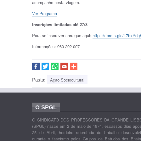
acompanhe nesta viagem.
Ver Programa
Inscrições limitadas até 27/3
Para se inscrever carregue aqui:
https://forms.gle/17bxRd
Informações: 960 202 007
Ação Sociocultural
Pasta:
O SPGL
O SINDICATO DOS PROFESSORES DA GRANDE LISB
(SPGL) nasce em 2 de maio de 1974, escassos dias apó
25 de Abril, herdeiro sobretudo do trabalho desenvolv
durante o fascismo pelos Grupos de Estudos dos Ensi