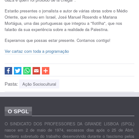
Estarão presentes o jornalista e autor de várias obras sobre o Médio
Oriente, que viveu em Israel, José Manuel Rosendo e Mariana
Mortágua, uma das portuguesas que integrou a "flotilha", que nos
falarão da sua experiência sobre a realidade da Palestina.
Esperamos que possas estar presente. Contamos contigo!
Ver cartaz com toda a programação
Ação Sociocultural
Pasta:
O SPGL
O SINDICATO DOS PROFESSORES DA GRANDE LISBOA (SPGL)
nasce em 2 de maio de 1974, escassos dias após o 25 de Abril,
herdeiro sobretudo do trabalho desenvolvido durante o fascismo pelos