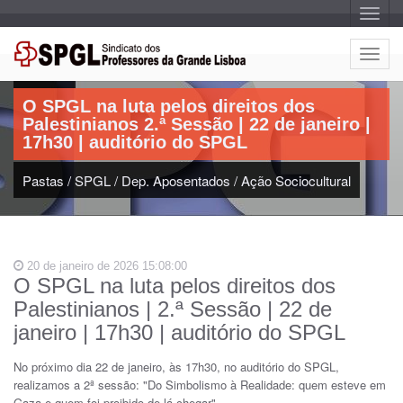
A
l
t
e
A
r
Artigo:
l
n
a
t
r
O SPGL na luta pelos direitos dos
e
n
Palestinianos 2.ª Sessão | 22 de janeiro |
a
r
v
17h30 | auditório do SPGL
n
e
g
a
a
Pastas
/
SPGL
/
Dep. Aposentados
/
Ação Sociocultural
r
ç
n
ã
o
a
v
e
20 de janeiro de 2026 15:08:00
g
O SPGL na luta pelos direitos dos
a
Palestinianos | 2.ª Sessão | 22 de
ç
ã
janeiro | 17h30 | auditório do SPGL
o
No próximo dia 22 de janeiro, às 17h30, no auditório do SPGL,
realizamos a 2ª sessão: "Do Simbolismo à Realidade: quem esteve em
Gaza e quem foi proibido de lá chegar".