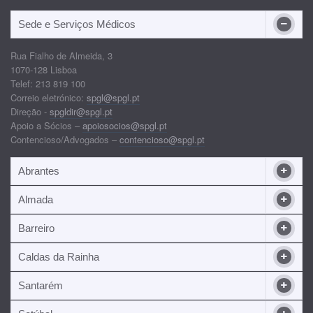
Sede e Serviços Médicos
Rua Fialho de Almeida, 3
1070-128 Lisboa
Telef: 213 819 100
Correio eletrónico:
spgl@spgl.pt
Direção -
spgldir@spgl.pt
Apoio a Sócios –
apoiosocios@spgl.pt
Contencioso/Advogados –
contencioso@spgl.pt
Abrantes
Almada
Barreiro
Caldas da Rainha
Santarém