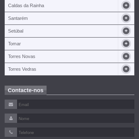
Caldas da Rainha
Santarém
Setúbal
Tomar
Torres Novas
Torres Vedras
Contacte-nos