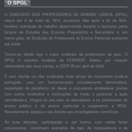
O SPGL
O SINDICATO DOS PROFESSORES DA GRANDE LISBOA (SPGL)
nasce em 2 de maio de 1974, escassos dias após o 25 de Abril,
herdeiro sobretudo do trabalho desenvolvido durante o fascismo pelos
Grupos de Estudos dos Ensinos Preparatório e Secundário e, em
menor grau, do Sindicato de Professores do Ensino Particular existente
até então.
Tornou-se desde logo o maior sindicato de professores do país. O
SPGL é membro fundador da FENPROF. Aderiu, por votação
referendária dos seus sócios, à CGTP-IN em abril de 2002.
É sem dúvida um dos sindicatos mais ativos do movimento sindical
português, com um funcionamento vincadamente democrático,
respeitador do pluralismo de ideias e procurando estabelecer pontes
com outros sindicatos e instituições de modo a potenciar a ação
reivindicativa. Integra no seu seio os educadores e os professores do
ensino público e do ensino particular e cooperativo e IPSS.
Recentemente alargou o seu âmbito aos investigadores científicos.
As suas eleições, participadas e, por norma, com várias listas
concorrentes, constituem exemplos de rigor, de transparência e de