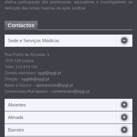
efetiva participação dos professores, educadores e investigadores na
definição das linhas mestras da ação sindical.
Contactos
Sede e Serviços Médicos
Rua Fialho de Almeida, 3
1070-128 Lisboa
Telef: 213 819 100
Correio eletrónico:
spgl@spgl.pt
Direção -
spgldir@spgl.pt
Apoio a Sócios –
apoiosocios@spgl.pt
Contencioso/Advogados –
contencioso@spgl.pt
Abrantes
Almada
Barreiro