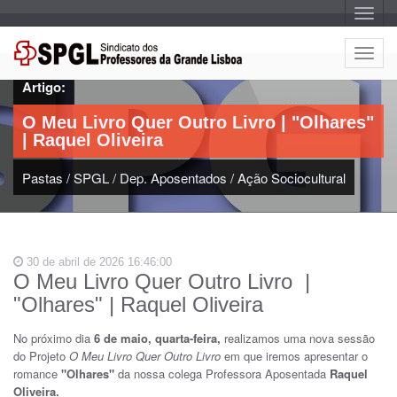
A
l
t
e
A
r
l
n
Artigo:
a
t
r
e
n
O Meu Livro Quer Outro Livro | "Olhares"
a
r
v
| Raquel Oliveira
n
e
g
a
a
Pastas
/
SPGL
/
Dep. Aposentados
/
Ação Sociocultural
r
ç
n
ã
o
a
v
e
30 de abril de 2026 16:46:00
g
O Meu Livro Quer Outro Livro |
a
"Olhares" | Raquel Oliveira
ç
ã
No próximo dia
6 de maio, quarta-feira,
realizamos uma nova sessão
o
do Projeto
O Meu Livro Quer Outro Livro
em que iremos apresentar o
romance
"Olhares"
da nossa colega Professora Aposentada
Raquel
Oliveira.