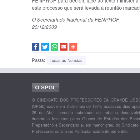
FENPROF para decidir, face ao texto ministerial
este processo que será levada à reunião marcad
O Secretariado Nacional da FENPROF
23/12/2009
Todas as Notícias
Pasta:
O SPGL
O SINDICATO DOS PROFESSORES DA GRANDE LISB
(SPGL) nasce em 2 de maio de 1974, escassos dias apó
25 de Abril, herdeiro sobretudo do trabalho desenvolv
durante o fascismo pelos Grupos de Estudos dos Ensi
Preparatório e Secundário e, em menor grau, do Sindicato
Professores do Ensino Particular existente até então.