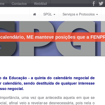
-me
Contactos
WebMail
SPGL
Serviços e Protocolos
 calendário, ME manteve posições que a FENPR
rio da Educação - a quinta do calendário negocial de
 calendário, sendo destituída de qualquer interesse
sso negocial.
importância, uma vez que antecedia aquela em que se
al, afinal veio a revelar-se desnecessária, pois nela o