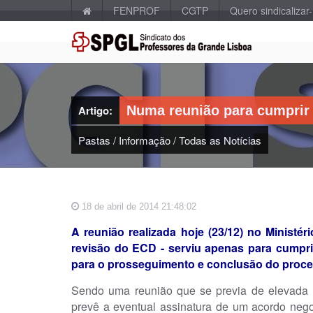
FENPROF
CGTP
Quero sindicalizar
Artigo:
Numa reunião para cumprir
Pastas
/
Informação
/
Todas as Notícias
18 de abril de 2014 21:48:02
A reunião realizada hoje (23/12) no Ministé
revisão do ECD - serviu apenas para cumprir
para o prosseguimento e conclusão do proce
Sendo uma reunião que se previa de elevada 
prevê a eventual assinatura de um acordo negoci