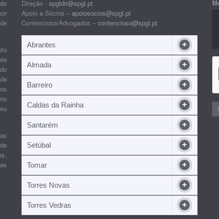
M
 do
Direção -
spgldir@spgl.pt
por
Apoio a Sócios –
apoiosocios@spgl.pt
 de
Contencioso/Advogados –
contencioso@spgl.pt
Abrantes
nto
nte
Almada
ndo
 de
Barreiro
 os
ino
Caldas da Rainha
seu
Santarém
ias
 de
Setúbal
es,
ras
Tomar
Torres Novas
Torres Vedras