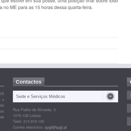
 que estiver em sua posse, uma posição final sobre todo
a no ME para as 15 horas dessa quarta-feira.
Contactos
OA
Sede e Serviços Médicos
s o
ido
Rua Fialho de Almeida, 3
nos
1070-128 Lisboa
 de
Telef: 213 819 100
Correio eletrónico:
spgl@spgl.pt