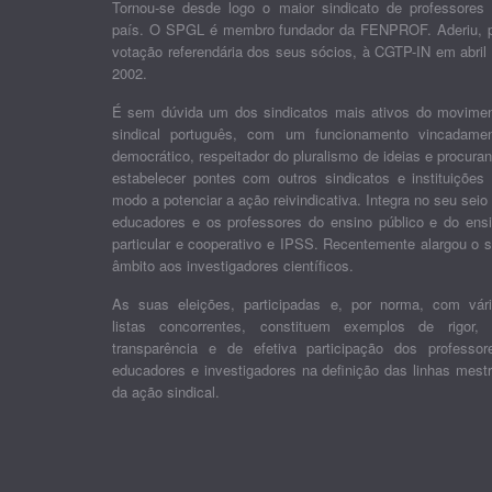
Tornou-se desde logo o maior sindicato de professores
país. O SPGL é membro fundador da FENPROF. Aderiu, 
votação referendária dos seus sócios, à CGTP-IN em abril
2002.
É sem dúvida um dos sindicatos mais ativos do movime
sindical português, com um funcionamento vincadame
democrático, respeitador do pluralismo de ideias e procura
estabelecer pontes com outros sindicatos e instituições
modo a potenciar a ação reivindicativa. Integra no seu seio
educadores e os professores do ensino público e do ens
particular e cooperativo e IPSS. Recentemente alargou o 
âmbito aos investigadores científicos.
As suas eleições, participadas e, por norma, com vár
listas concorrentes, constituem exemplos de rigor,
transparência e de efetiva participação dos professor
educadores e investigadores na definição das linhas mest
da ação sindical.