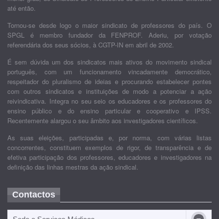
até então.
Tornou-se desde logo o maior sindicato de professores do país. O
SPGL é membro fundador da FENPROF. Aderiu, por votação
referendária dos seus sócios, à CGTP-IN em abril de 2002.
É sem dúvida um dos sindicatos mais ativos do movimento sindical
português, com um funcionamento vincadamente democrático,
respeitador do pluralismo de ideias e procurando estabelecer pontes
com outros sindicatos e instituições de modo a potenciar a ação
reivindicativa. Integra no seu seio os educadores e os professores do
ensino público e do ensino particular e cooperativo e IPSS.
Recentemente alargou o seu âmbito aos investigadores científicos.
As suas eleições, participadas e, por norma, com várias listas
concorrentes, constituem exemplos de rigor, de transparência e de
efetiva participação dos professores, educadores e investigadores na
definição das linhas mestras da ação sindical.
Contactos