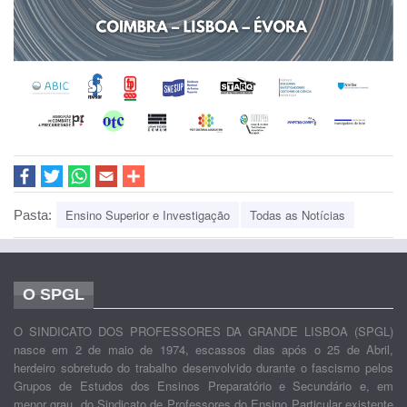
Ensino Superior e Investigação
Todas as Notícias
Pasta:
O SPGL
O SINDICATO DOS PROFESSORES DA GRANDE LISBOA (SPGL)
nasce em 2 de maio de 1974, escassos dias após o 25 de Abril,
herdeiro sobretudo do trabalho desenvolvido durante o fascismo pelos
Grupos de Estudos dos Ensinos Preparatório e Secundário e, em
menor grau, do Sindicato de Professores do Ensino Particular existente