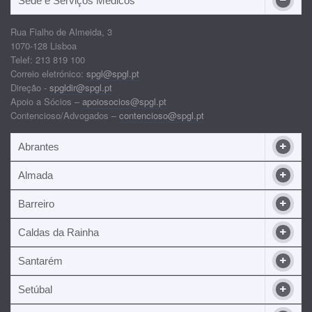
Sede e Serviços Médicos
Rua Fialho de Almeida, 3
1070-128 Lisboa
Telef: 213 819 100
Correio eletrónico:
spgl@spgl.pt
Direção -
spgldir@spgl.pt
Apoio a Sócios –
apoiosocios@spgl.pt
Contencioso/Advogados –
contencioso@spgl.pt
Abrantes
Almada
Barreiro
Caldas da Rainha
Santarém
Setúbal