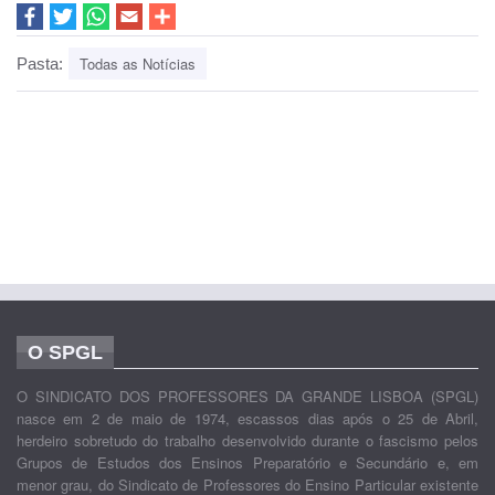
Todas as Notícias
Pasta:
O SPGL
O SINDICATO DOS PROFESSORES DA GRANDE LISBOA (SPGL)
nasce em 2 de maio de 1974, escassos dias após o 25 de Abril,
herdeiro sobretudo do trabalho desenvolvido durante o fascismo pelos
Grupos de Estudos dos Ensinos Preparatório e Secundário e, em
menor grau, do Sindicato de Professores do Ensino Particular existente