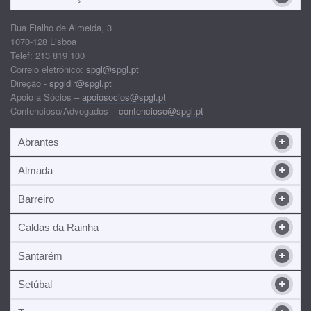
Rua Fialho de Almeida, 3
1070-128 Lisboa
Telef: 213 819 100
Correio eletrónico:
spgl@spgl.pt
Direção -
spgldir@spgl.pt
Apoio a Sócios –
apoiosocios@spgl.pt
Contencioso/Advogados –
contencioso@spgl.pt
Abrantes
Almada
Barreiro
Caldas da Rainha
Santarém
Setúbal