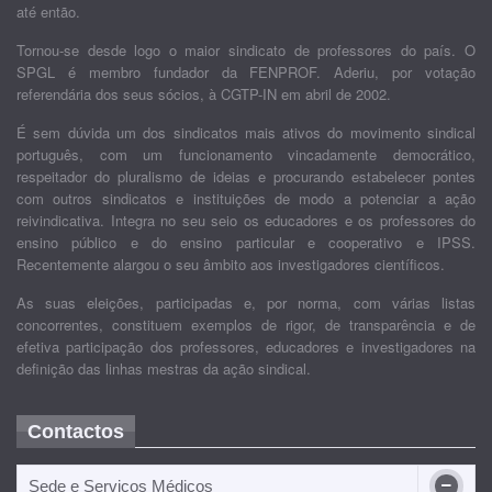
até então.
Tornou-se desde logo o maior sindicato de professores do país. O
SPGL é membro fundador da FENPROF. Aderiu, por votação
referendária dos seus sócios, à CGTP-IN em abril de 2002.
É sem dúvida um dos sindicatos mais ativos do movimento sindical
português, com um funcionamento vincadamente democrático,
respeitador do pluralismo de ideias e procurando estabelecer pontes
com outros sindicatos e instituições de modo a potenciar a ação
reivindicativa. Integra no seu seio os educadores e os professores do
ensino público e do ensino particular e cooperativo e IPSS.
Recentemente alargou o seu âmbito aos investigadores científicos.
As suas eleições, participadas e, por norma, com várias listas
concorrentes, constituem exemplos de rigor, de transparência e de
efetiva participação dos professores, educadores e investigadores na
definição das linhas mestras da ação sindical.
Contactos
Sede e Serviços Médicos