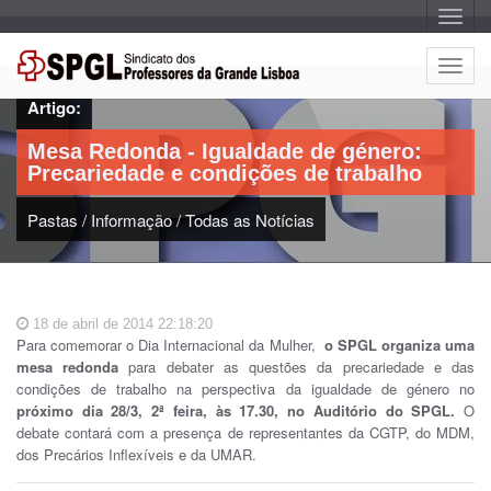
A
l
t
e
A
r
l
n
Artigo:
a
t
r
e
n
Mesa Redonda - Igualdade de género:
a
r
v
Precariedade e condições de trabalho
n
e
g
a
a
Pastas
/
Informação
/
Todas as Notícias
r
ç
n
ã
o
a
v
e
18 de abril de 2014 22:18:20
g
Para comemorar o Dia Internacional da Mulher,
o SPGL organiza uma
a
mesa redonda
para debater as questões da precariedade e das
ç
condições de trabalho na perspectiva da igualdade de género no
ã
próximo dia 28/3, 2ª feira, às 17.30, no Auditório do SPGL.
O
o
debate contará com a presença de representantes da CGTP, do MDM,
dos Precários Inflexíveis e da UMAR.