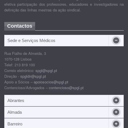
efetiva participação dos professores, educadores e investigadores na
definição das linhas mestras da ação sindical.
Contactos
Sede e Serviços Médicos
Rua Fialho de Almeida, 3
1070-128 Lisboa
Telef: 213 819 100
Correio eletrónico:
spgl@spgl.pt
Direção -
spgldir@spgl.pt
Apoio a Sócios –
apoiosocios@spgl.pt
Contencioso/Advogados –
contencioso@spgl.pt
Abrantes
Almada
Barreiro