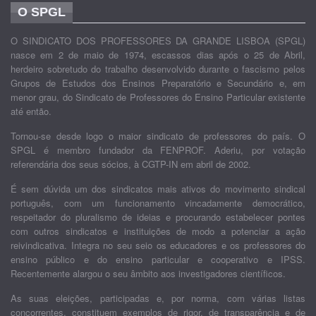
O SPGL
O SINDICATO DOS PROFESSORES DA GRANDE LISBOA (SPGL)
nasce em 2 de maio de 1974, escassos dias após o 25 de Abril,
herdeiro sobretudo do trabalho desenvolvido durante o fascismo pelos
Grupos de Estudos dos Ensinos Preparatório e Secundário e, em
menor grau, do Sindicato de Professores do Ensino Particular existente
até então.
Tornou-se desde logo o maior sindicato de professores do país. O
SPGL é membro fundador da FENPROF. Aderiu, por votação
referendária dos seus sócios, à CGTP-IN em abril de 2002.
É sem dúvida um dos sindicatos mais ativos do movimento sindical
português, com um funcionamento vincadamente democrático,
respeitador do pluralismo de ideias e procurando estabelecer pontes
com outros sindicatos e instituições de modo a potenciar a ação
reivindicativa. Integra no seu seio os educadores e os professores do
ensino público e do ensino particular e cooperativo e IPSS.
Recentemente alargou o seu âmbito aos investigadores científicos.
As suas eleições, participadas e, por norma, com várias listas
concorrentes, constituem exemplos de rigor, de transparência e de