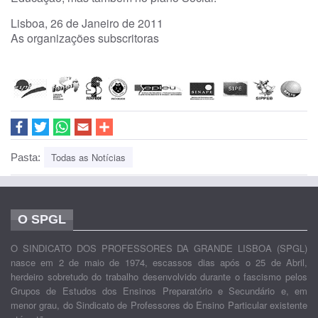
Lisboa, 26 de Janeiro de 2011
As organizações subscritoras
Todas as Notícias
Pasta:
O SPGL
O SINDICATO DOS PROFESSORES DA GRANDE LISBOA (SPGL)
nasce em 2 de maio de 1974, escassos dias após o 25 de Abril,
herdeiro sobretudo do trabalho desenvolvido durante o fascismo pelos
Grupos de Estudos dos Ensinos Preparatório e Secundário e, em
menor grau, do Sindicato de Professores do Ensino Particular existente