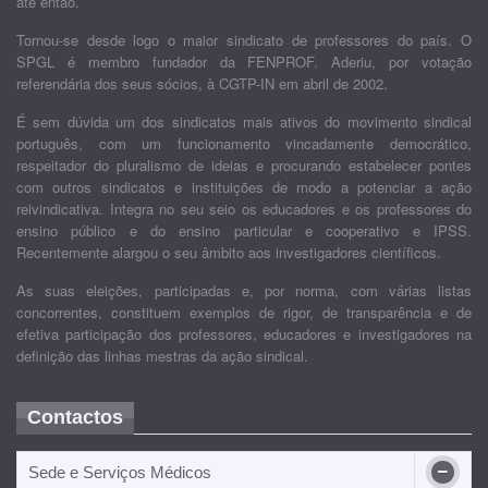
até então.
Tornou-se desde logo o maior sindicato de professores do país. O
SPGL é membro fundador da FENPROF. Aderiu, por votação
referendária dos seus sócios, à CGTP-IN em abril de 2002.
É sem dúvida um dos sindicatos mais ativos do movimento sindical
português, com um funcionamento vincadamente democrático,
respeitador do pluralismo de ideias e procurando estabelecer pontes
com outros sindicatos e instituições de modo a potenciar a ação
reivindicativa. Integra no seu seio os educadores e os professores do
ensino público e do ensino particular e cooperativo e IPSS.
Recentemente alargou o seu âmbito aos investigadores científicos.
As suas eleições, participadas e, por norma, com várias listas
concorrentes, constituem exemplos de rigor, de transparência e de
efetiva participação dos professores, educadores e investigadores na
definição das linhas mestras da ação sindical.
Contactos
Sede e Serviços Médicos