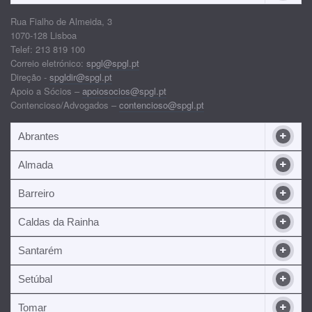
Rua Fialho de Almeida, 3
1070-128 Lisboa
Telef: 213 819 100
Correio eletrónico:
spgl@spgl.pt
Direção -
spgldir@spgl.pt
Apoio a Sócios –
apoiosocios@spgl.pt
Contencioso/Advogados –
contencioso@spgl.pt
Abrantes
Almada
Barreiro
Caldas da Rainha
Santarém
Setúbal
Tomar