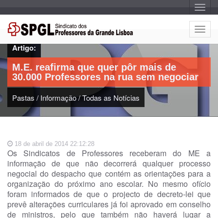
A
l
t
e
A
r
l
n
Artigo:
a
t
r
e
n
M.E. reafirma que quer pôr mais de
a
r
v
30.000 Professores na rua sem negociar
n
e
g
a
a
Pastas
/
Informação
/
Todas as Notícias
r
ç
n
ã
o
a
v
e
18 de abril de 2014 22:12:28
g
Os Sindicatos de Professores receberam do ME a
a
informação de que não decorrerá qualquer processo
ç
negocial do despacho que contém as orientações para a
ã
organização do próximo ano escolar. No mesmo ofício
o
foram informados de que o projecto de decreto-lei que
prevê alterações curriculares já foi aprovado em conselho
de ministros, pelo que também não haverá lugar a