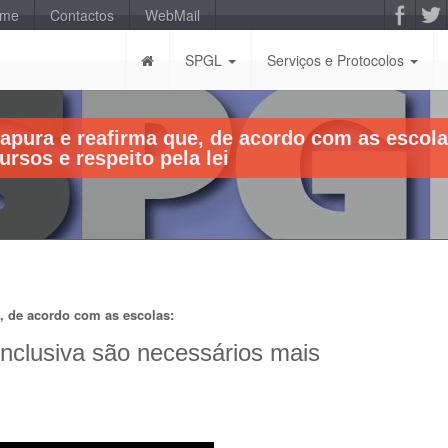
-me
Contactos
WebMail
SPGL
Serviços e Protocolos
pura e reafirma que, de acordo com as escola
rsos e respeito pela lei
, de acordo com as escolas:
nclusiva são necessários mais