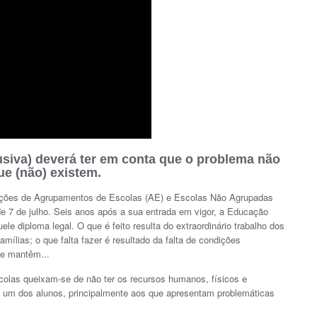
usiva) deverá ter em conta que o problema não
ue (não) existem.
eções de Agrupamentos de Escolas (AE) e Escolas Não Agrupadas
e 7 de julho. Seis anos após a sua entrada em vigor, a Educação
le diploma legal. O que é feito resulta do extraordinário trabalho dos
mílias; o que falta fazer é resultado da falta de condições
se mantêm...
olas queixam-se de não ter os recursos humanos, físicos e
a um dos alunos, principalmente aos que apresentam problemáticas