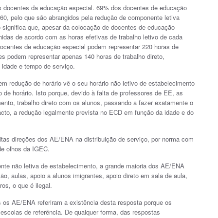
os docentes da educação especial. 69% dos docentes de educação
60, pelo que são abrangidos pela redução de componente letiva
sto significa que, apesar da colocação de docentes de educação
idas de acordo com as horas efetivas de trabalho letivo de cada
centes de educação especial podem representar 220 horas de
s podem representar apenas 140 horas de trabalho direto,
a idade e tempo de serviço.
m redução de horário vê o seu horário não letivo de estabelecimento
 de horário. Isto porque, devido à falta de professores de EE, as
ento, trabalho direto com os alunos, passando a fazer exatamente o
cto, a redução legalmente prevista no ECD em função da idade e do
uitas direções dos AE/ENA na distribuição de serviço, por norma com
de olhos da IGEC.
nte não letiva de estabelecimento, a grande maioria dos AE/ENA
, aulas, apoio a alunos imigrantes, apoio direto em sala de aula,
ros, o que é ilegal.
 os AE/ENA referiram a existência desta resposta porque os
escolas de referência. De qualquer forma, das respostas