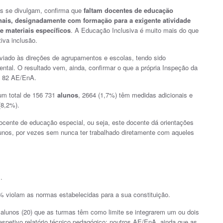
s se divulgam, confirma que
faltam docentes de educação
onais, designadamente com formação para a exigente atividade
 materiais específicos
. A Educação Inclusiva é muito mais do que
iva inclusão.
nviado às direções de agrupamentos e escolas, tendo sido
ental. O resultado vem, ainda, confirmar o que a própria Inspeção da
u 82 AE/EnA.
um total de 156 731
alunos
, 2664 (1,7%) têm medidas adicionais e
(8,2%).
docente de educação especial, ou seja, este docente dá orientações
lunos, por vezes sem nunca ter trabalhado diretamente com aqueles
.
% violam as normas estabelecidas para a sua constituição.
lunos (20) que as turmas têm como limite se integrarem um ou dois
espetivo relatório técnico pedagógico; noutros AE/EnA, ainda que as