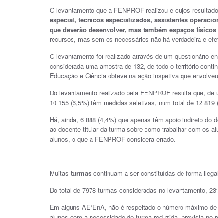
O levantamento que a FENPROF realizou e cujos resultado
especial, técnicos especializados, assistentes operaci
que deverão desenvolver, mas também espaços físicos e
recursos, mas sem os necessários não há verdadeira e efet
O levantamento foi realizado através de um questionário e
considerada uma amostra de 132, de todo o território contin
Educação e Ciência obteve na ação inspetiva que envolve
Do levantamento realizado pela FENPROF resulta que, de 
10 155 (6,5%) têm medidas seletivas, num total de 12 819 
Há, ainda, 6 888 (4,4%) que apenas têm apoio indireto do 
ao docente titular da turma sobre como trabalhar com os a
alunos, o que a FENPROF considera errado.
Muitas
turmas
continuam a ser constituídas de forma ilegal
Do total de 7978 turmas consideradas no levantamento, 23
Em alguns AE/EnA, não é respeitado o número máximo de a
alunos com a necessidade de turma reduzida, prevista no r