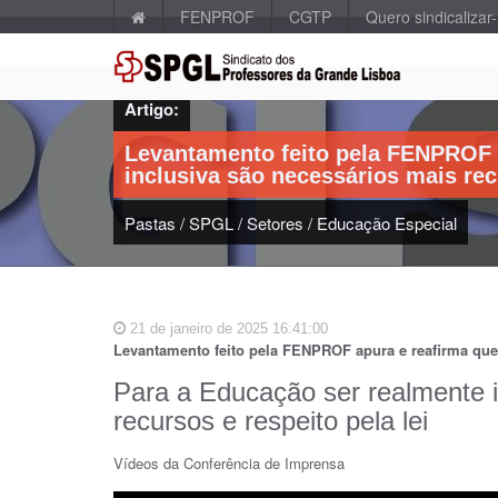
FENPROF
CGTP
Quero sindicalizar
Artigo:
Levantamento feito pela FENPROF a
inclusiva são necessários mais recu
Pastas
/
SPGL
/
Setores
/
Educação Especial
21 de janeiro de 2025 16:41:00
Levantamento feito pela FENPROF apura e reafirma que
Para a Educação ser realmente i
recursos e respeito pela lei
Vídeos da Conferência de Imprensa