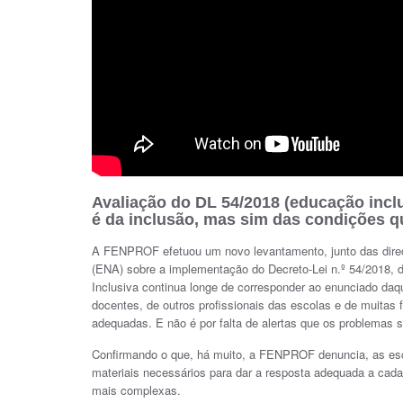
Avaliação do DL 54/2018 (educação incl
é da inclusão, mas sim das condições q
A FENPROF efetuou um novo levantamento, junto das dir
(ENA) sobre a implementação do Decreto-Lei n.º 54/2018, d
Inclusiva continua longe de corresponder ao enunciado daque
docentes, de outros profissionais das escolas e de muitas fa
adequadas. E não é por falta de alertas que os problemas 
Confirmando o que, há muito, a FENPROF denuncia, as esc
materiais necessários para dar a resposta adequada a cad
mais complexas.