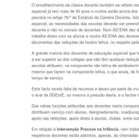
O envelhecimento da classe docente também se reflete n
especial já tem mais de 50 anos e muitos estão acima dos 
prevista no artigo 79.º do Estatuto da Carreira Docente. I
especial, as necessidades das escolas deverão ser preench
docente e não no número de docentes. Num AE/ENA dez do
trabalho direto com os alunos e noutro AE/ENA dez docente
decorrentes das reduções de horário letiva, no respeito pel
A grande maioria dos docentes de educação especial que te
a ser superior ao dos colegas que não têm qualquer redução
escolas atribuem, na componente não letiva de estabelecim
mesmo que fazem na componente letiva, o que anula, de fa
tempo de serviço.
Este facto revela falta de recursos e abuso por parte de m
o aval da DGEstE, ou mesmo a pressão desta, e o fechar 
Das várias funções atribuídas aos docentes nesta compone
distribuem serviço com alunos, designadamente, coadjuvação
apoio nas refeições, apoio direto a alunos, clubes, entre out
Em relação à
Intervenção Precoce na Infância
, nem todos
respetivos docentes estão adstritos, apenas, às chamadas 