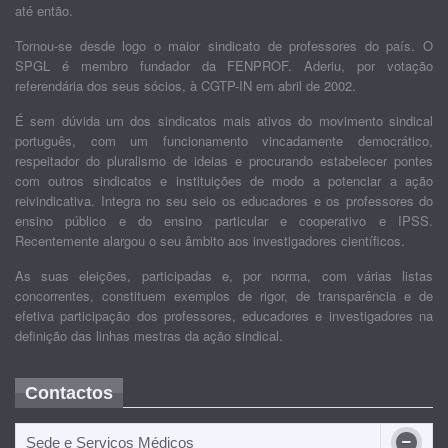
até então.
Tornou-se desde logo o maior sindicato de professores do país. O
SPGL é membro fundador da FENPROF. Aderiu, por votação
referendária dos seus sócios, à CGTP-IN em abril de 2002.
É sem dúvida um dos sindicatos mais ativos do movimento sindical
português, com um funcionamento vincadamente democrático,
respeitador do pluralismo de ideias e procurando estabelecer pontes
com outros sindicatos e instituições de modo a potenciar a ação
reivindicativa. Integra no seu seio os educadores e os professores do
ensino público e do ensino particular e cooperativo e IPSS.
Recentemente alargou o seu âmbito aos investigadores científicos.
As suas eleições, participadas e, por norma, com várias listas
concorrentes, constituem exemplos de rigor, de transparência e de
efetiva participação dos professores, educadores e investigadores na
definição das linhas mestras da ação sindical.
Contactos
Sede e Serviços Médicos