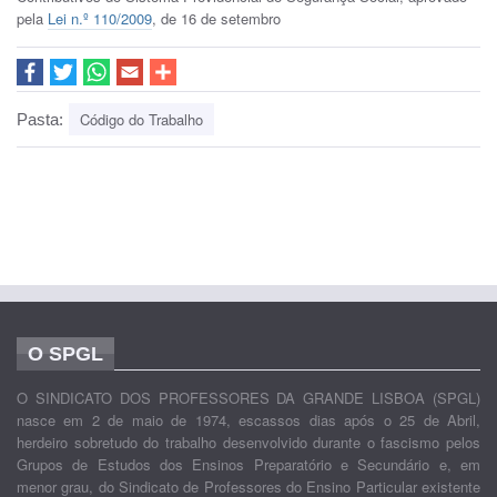
pela
Lei n.º 110/2009
, de 16 de setembro
Código do Trabalho
Pasta:
O SPGL
O SINDICATO DOS PROFESSORES DA GRANDE LISBOA (SPGL)
nasce em 2 de maio de 1974, escassos dias após o 25 de Abril,
herdeiro sobretudo do trabalho desenvolvido durante o fascismo pelos
Grupos de Estudos dos Ensinos Preparatório e Secundário e, em
menor grau, do Sindicato de Professores do Ensino Particular existente