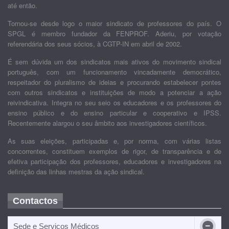
até então.
Tornou-se desde logo o maior sindicato de professores do país. O
SPGL é membro fundador da FENPROF. Aderiu, por votação
referendária dos seus sócios, à CGTP-IN em abril de 2002.
É sem dúvida um dos sindicatos mais ativos do movimento sindical
português, com um funcionamento vincadamente democrático,
respeitador do pluralismo de ideias e procurando estabelecer pontes
com outros sindicatos e instituições de modo a potenciar a ação
reivindicativa. Integra no seu seio os educadores e os professores do
ensino público e do ensino particular e cooperativo e IPSS.
Recentemente alargou o seu âmbito aos investigadores científicos.
As suas eleições, participadas e, por norma, com várias listas
concorrentes, constituem exemplos de rigor, de transparência e de
efetiva participação dos professores, educadores e investigadores na
definição das linhas mestras da ação sindical.
Contactos
Sede e Serviços Médicos