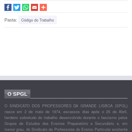
Código do Trabalho
Pasta:
O SPGL
O SINDICATO DOS PROFESSORES DA GRANDE LISBOA (SPGL)
nasce em 2 de maio de 1974, escassos dias após o 25 de Abril,
herdeiro sobretudo do trabalho desenvolvido durante o fascismo pelos
Grupos de Estudos dos Ensinos Preparatório e Secundário e, em
menor grau, do Sindicato de Professores do Ensino Particular existente