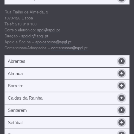
Rua Fialho de Almeida, 3
1070-128 Lisboa
Telef: 213 819 100
Correio eletrónico:
spgl@spgl.pt
Direção -
spgldir@spgl.pt
Apoio a Sócios –
apoiosocios@spgl.pt
Contencioso/Advogados –
contencioso@spgl.pt
Abrantes
Almada
Barreiro
Caldas da Rainha
Santarém
Setúbal