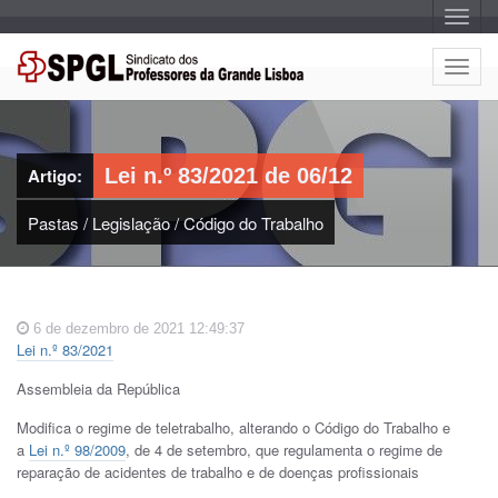
A
l
t
e
A
r
l
n
a
t
r
e
n
a
r
v
Artigo:
Lei n.º 83/2021 de 06/12
n
e
g
a
a
Pastas
/
Legislação
/
Código do Trabalho
r
ç
n
ã
o
a
v
e
6 de dezembro de 2021 12:49:37
g
Lei n.º 83/2021
a
ç
Assembleia da República
ã
o
Modifica o regime de teletrabalho, alterando o Código do Trabalho e
a
Lei n.º 98/2009
, de 4 de setembro, que regulamenta o regime de
reparação de acidentes de trabalho e de doenças profissionais