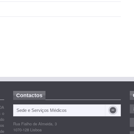
Contactos
OA
Sede e Serviços Médicos
s o
ido
Rua Fialho de Almeida, 3
nos
1070-128 Lisboa
 de