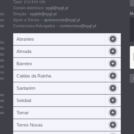
Telef: 213 819 100
Correio eletrónico:
spgl@spgl.pt
M
 do
Direção -
spgldir@spgl.pt
por
Apoio a Sócios –
apoiosocios@spgl.pt
 de
Contencioso/Advogados –
contencioso@spgl.pt
Abrantes
nto
nte
Almada
ndo
 de
Barreiro
 os
ino
Caldas da Rainha
seu
Santarém
ias
 de
Setúbal
es,
ras
Tomar
Torres Novas