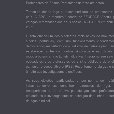
Professores do Ensino Particular existente até então.
Tornou-se desde logo o maior sindicato de professores
país. O SPGL é membro fundador da FENPROF. Aderiu, 
votação referendária dos seus sócios, à CGTP-IN em abril
2002.
É sem dúvida um dos sindicatos mais ativos do movime
sindical português, com um funcionamento vincadame
democrático, respeitador do pluralismo de ideias e procura
estabelecer pontes com outros sindicatos e instituições
modo a potenciar a ação reivindicativa. Integra no seu seio
educadores e os professores do ensino público e do ens
particular e cooperativo e IPSS. Recentemente alargou o 
âmbito aos investigadores científicos.
As suas eleições, participadas e, por norma, com vár
listas concorrentes, constituem exemplos de rigor,
transparência e de efetiva participação dos professor
educadores e investigadores na definição das linhas mest
da ação sindical.