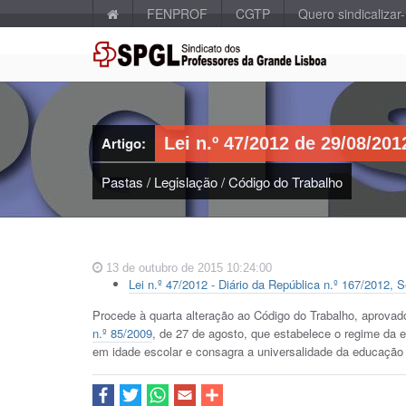
FENPROF
CGTP
Quero sindicalizar
Artigo:
Lei n.º 47/2012 de 29/08/201
Pastas
/
Legislação
/
Código do Trabalho
13 de outubro de 2015 10:24:00
Lei n.º 47/2012 - Diário da República n.º 167/2012, S
Procede à quarta alteração ao Código do Trabalho, aprovad
n.º 85/2009
, de 27 de agosto, que estabelece o regime da e
em idade escolar e consagra a universalidade da educação p