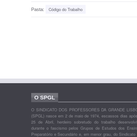
Código do Trabalho
Pasta:
O SPGL
O SINDICATO DOS PROFESSORES DA GRANDE LISB
(SPGL) nasce em 2 de maio de 1974, escassos dias apó
25 de Abril, herdeiro sobretudo do trabalho desenvolv
durante o fascismo pelos Grupos de Estudos dos Ensi
Preparatório e Secundário e, em menor grau, do Sindicato