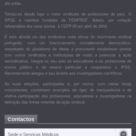
até então.
Tornou-se desde logo o maior sindicato de professores do país. O
SPGL é membro fundador da FENPROF. Aderiu, por votação
referendária dos seus sócios, à CGTP-IN em abril de 2002.
É sem dúvida um dos sindicatos mais ativos do movimento sindical
português, com um funcionamento vincadamente democrático,
respeitador do pluralismo de ideias e procurando estabelecer pontes
com outros sindicatos e instituições de modo a potenciar a ação
reivindicativa. Integra no seu seio os educadores e os professores do
ensino público e do ensino particular e cooperativo e IPSS.
Recentemente alargou o seu âmbito aos investigadores científicos.
As suas eleições, participadas e, por norma, com várias listas
concorrentes, constituem exemplos de rigor, de transparência e de
efetiva participação dos professores, educadores e investigadores na
definição das linhas mestras da ação sindical.
Contactos
Sede e Serviços Médicos