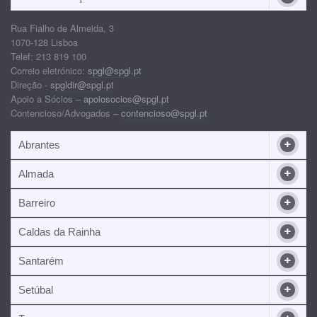
Rua Fialho de Almeida, 3
1070-128 Lisboa
Telef: 213 819 100
Correio eletrónico:
spgl@spgl.pt
Direção -
spgldir@spgl.pt
Apoio a Sócios –
apoiosocios@spgl.pt
Contencioso/Advogados –
contencioso@spgl.pt
Abrantes
Almada
Barreiro
Caldas da Rainha
Santarém
Setúbal