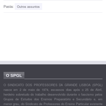
Outros assuntos
Pasta:
O SPGL
O SINDICATO DOS PROFESSORES DA GRANDE LISBOA (SPGL)
nasce em 2 de maio de 1974, escassos dias após o 25 de Abril,
herdeiro sobretudo do trabalho desenvolvido durante o fascismo pelos
Grupos de Estudos dos Ensinos Preparatório e Secundário e, em
menor grau, do Sindicato de Professores do Ensino Particular existente