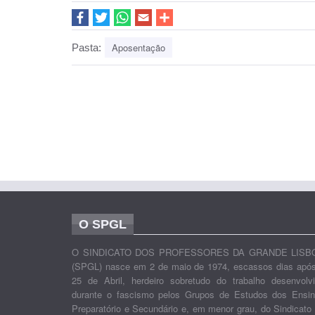
Aposentação
Pasta:
O SPGL
O SINDICATO DOS PROFESSORES DA GRANDE LISB
(SPGL) nasce em 2 de maio de 1974, escassos dias apó
25 de Abril, herdeiro sobretudo do trabalho desenvolv
durante o fascismo pelos Grupos de Estudos dos Ensi
Preparatório e Secundário e, em menor grau, do Sindicato