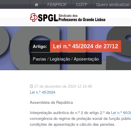
FENPROF
CGTP
Quero sindicalizar
Artigo:
Lei n.º 45/2024 de 27/12
Pastas
/
Legislação
/
Aposentação
27 de dezembro de 2024 12:14:48
Lei n.º 45/2024
Assembleia da República
Interpretação autêntica do n.º 2 do artigo 2.º da
Lei n.º 60/
convergência do regime de proteção social da função públi
condições de aposentação e cálculo das pensões.