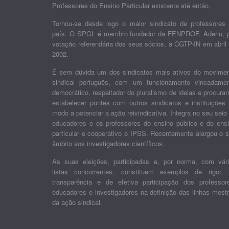
Professores do Ensino Particular existente até então.
Tornou-se desde logo o maior sindicato de professores
país. O SPGL é membro fundador da FENPROF. Aderiu, 
votação referendária dos seus sócios, à CGTP-IN em abril
2002.
É sem dúvida um dos sindicatos mais ativos do movime
sindical português, com um funcionamento vincadame
democrático, respeitador do pluralismo de ideias e procura
estabelecer pontes com outros sindicatos e instituições
modo a potenciar a ação reivindicativa. Integra no seu seio
educadores e os professores do ensino público e do ens
particular e cooperativo e IPSS. Recentemente alargou o 
âmbito aos investigadores científicos.
As suas eleições, participadas e, por norma, com vár
listas concorrentes, constituem exemplos de rigor,
transparência e de efetiva participação dos professor
educadores e investigadores na definição das linhas mest
da ação sindical.