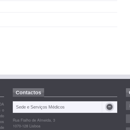
Contactos
OA
Sede e Serviços Médicos
s o
ido
Rua Fialho de Almeida, 3
nos
1070-128 Lisboa
 de