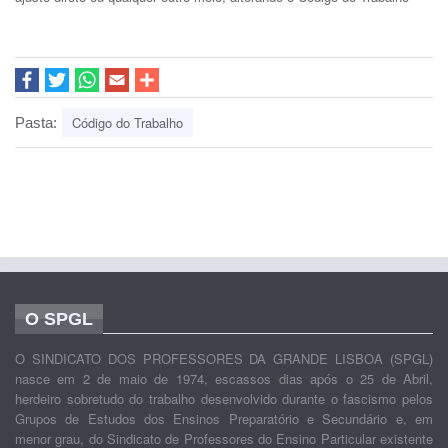
Código do Trabalho
Pasta:
O SPGL
O SINDICATO DOS PROFESSORES DA GRANDE LISBOA (SPGL)
nasce em 2 de maio de 1974, escassos dias após o 25 de Abril,
herdeiro sobretudo do trabalho desenvolvido durante o fascismo pelos
Grupos de Estudos dos Ensinos Preparatório e Secundário e, em
menor grau, do Sindicato de Professores do Ensino Particular existente