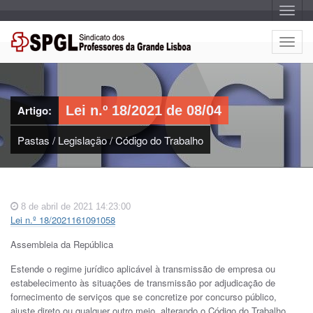
A
l
t
e
A
r
l
n
a
t
r
e
n
a
r
v
Artigo:
Lei n.º 18/2021 de 08/04
n
e
g
a
a
Pastas
/
Legislação
/
Código do Trabalho
r
ç
n
ã
o
a
v
e
8 de abril de 2021 14:23:00
g
Lei n.º 18/2021161091058
a
ç
Assembleia da República
ã
o
Estende o regime jurídico aplicável à transmissão de empresa ou
estabelecimento às situações de transmissão por adjudicação de
fornecimento de serviços que se concretize por concurso público,
ajuste direto ou qualquer outro meio, alterando o Código do Trabalho