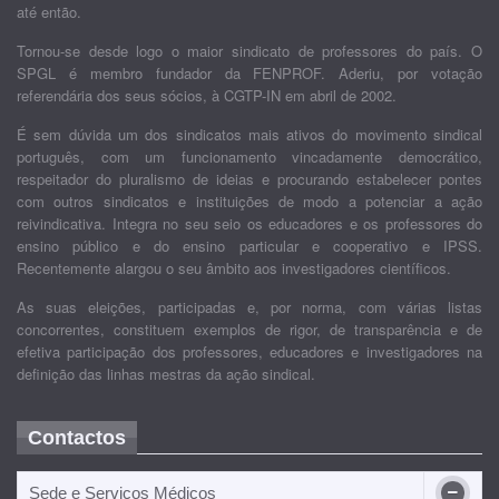
até então.
Tornou-se desde logo o maior sindicato de professores do país. O
SPGL é membro fundador da FENPROF. Aderiu, por votação
referendária dos seus sócios, à CGTP-IN em abril de 2002.
É sem dúvida um dos sindicatos mais ativos do movimento sindical
português, com um funcionamento vincadamente democrático,
respeitador do pluralismo de ideias e procurando estabelecer pontes
com outros sindicatos e instituições de modo a potenciar a ação
reivindicativa. Integra no seu seio os educadores e os professores do
ensino público e do ensino particular e cooperativo e IPSS.
Recentemente alargou o seu âmbito aos investigadores científicos.
As suas eleições, participadas e, por norma, com várias listas
concorrentes, constituem exemplos de rigor, de transparência e de
efetiva participação dos professores, educadores e investigadores na
definição das linhas mestras da ação sindical.
Contactos
Sede e Serviços Médicos