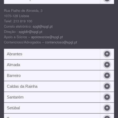
Rua Fialho de Almeida, 3
1070-128 Lisboa
Telef: 213 819 100
Correio eletrónico:
spgl@spgl.pt
Direção -
spgldir@spgl.pt
Apoio a Sócios –
apoiosocios@spgl.pt
Contencioso/Advogados –
contencioso@spgl.pt
Abrantes
Almada
Barreiro
Caldas da Rainha
Santarém
Setúbal