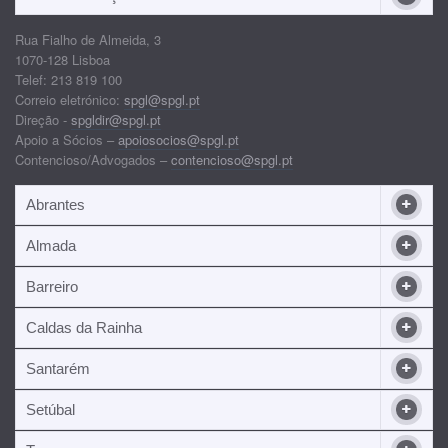
Rua Fialho de Almeida, 3
1070-128 Lisboa
Telef: 213 819 100
Correio eletrónico:
spgl@spgl.pt
Direção -
spgldir@spgl.pt
Apoio a Sócios –
apoiosocios@spgl.pt
Contencioso/Advogados –
contencioso@spgl.pt
Abrantes
Almada
Barreiro
Caldas da Rainha
Santarém
Setúbal