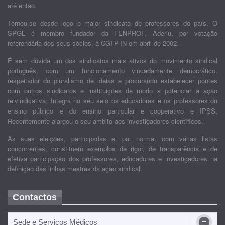
até então.
Tornou-se desde logo o maior sindicato de professores do país. O
SPGL é membro fundador da FENPROF. Aderiu, por votação
referendária dos seus sócios, à CGTP-IN em abril de 2002.
É sem dúvida um dos sindicatos mais ativos do movimento sindical
português, com um funcionamento vincadamente democrático,
respeitador do pluralismo de ideias e procurando estabelecer pontes
com outros sindicatos e instituições de modo a potenciar a ação
reivindicativa. Integra no seu seio os educadores e os professores do
ensino público e do ensino particular e cooperativo e IPSS.
Recentemente alargou o seu âmbito aos investigadores científicos.
As suas eleições, participadas e, por norma, com várias listas
concorrentes, constituem exemplos de rigor, de transparência e de
efetiva participação dos professores, educadores e investigadores na
definição das linhas mestras da ação sindical.
Contactos
Sede e Serviços Médicos