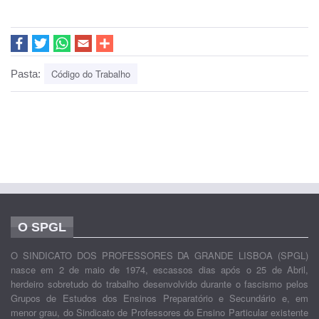
Código do Trabalho
Pasta:
O SPGL
O SINDICATO DOS PROFESSORES DA GRANDE LISBOA (SPGL)
nasce em 2 de maio de 1974, escassos dias após o 25 de Abril,
herdeiro sobretudo do trabalho desenvolvido durante o fascismo pelos
Grupos de Estudos dos Ensinos Preparatório e Secundário e, em
menor grau, do Sindicato de Professores do Ensino Particular existente