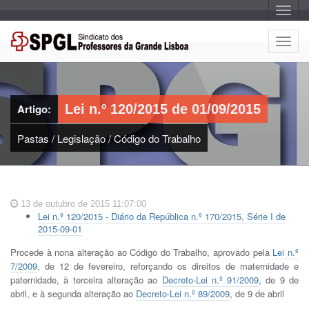
A
l
t
e
A
r
l
n
a
t
r
e
n
a
r
v
Artigo:
Lei n.º 120/2015 de 01/09/2015
n
e
g
a
a
Pastas
/
Legislação
/
Código do Trabalho
r
ç
n
ã
o
a
v
e
13 de outubro de 2015 11:07:00
g
Lei n.º 120/2015 - Diário da República n.º 170/2015, Série I de
a
2015-09-01
ç
ã
Procede à nona alteração ao Código do Trabalho, aprovado pela
Lei n.º
o
7/2009
, de 12 de fevereiro, reforçando os direitos de maternidade e
paternidade, à terceira alteração ao
Decreto-Lei n.º 91/2009
, de 9 de
abril, e à segunda alteração ao
Decreto-Lei n.º 89/2009
, de 9 de abril