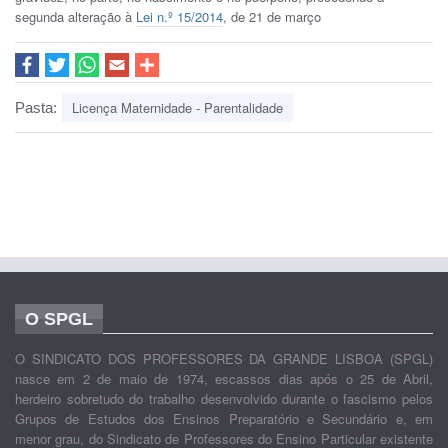
segunda alteração à
Lei n.º 15/2014
, de 21 de março
Licença Maternidade - Parentalidade
Pasta:
O SPGL
O SINDICATO DOS PROFESSORES DA GRANDE LISBOA (SPGL)
nasce em 2 de maio de 1974, escassos dias após o 25 de Abril,
herdeiro sobretudo do trabalho desenvolvido durante o fascismo pelos
Grupos de Estudos dos Ensinos Preparatório e Secundário e, em
menor grau, do Sindicato de Professores do Ensino Particular existente