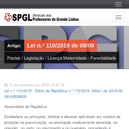
A
l
t
e
A
r
l
n
a
t
r
e
n
a
r
v
Artigo:
Lei n.º 110/2019 de 09/09
n
e
g
a
a
Pastas
/
Legislação
/
Licença Maternidade - Parentalidade
r
ç
n
ã
o
a
v
e
10 de setembro de 2019 14:47:21
g
Lei n.º 110/2019 - Diário da República n.º 172/2019, Série I de 2019-09-
a
09124539905
ç
ã
Assembleia da República
o
Estabelece os princípios, direitos e deveres aplicáveis em matéria de
proteção na preconceção, na procriação medicamente assistida, na
gravidez, no parto, no nascimento e no puerpério, procedendo à