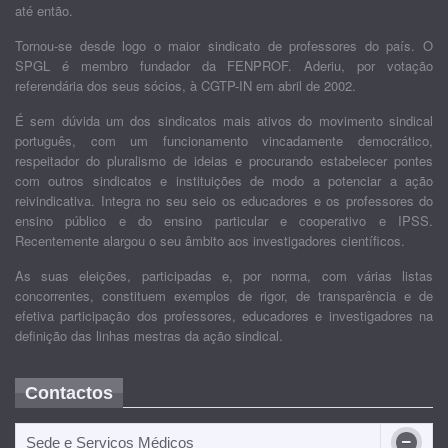
até então.
Tornou-se desde logo o maior sindicato de professores do país. O
SPGL é membro fundador da FENPROF. Aderiu, por votação
referendária dos seus sócios, à CGTP-IN em abril de 2002.
É sem dúvida um dos sindicatos mais ativos do movimento sindical
português, com um funcionamento vincadamente democrático,
respeitador do pluralismo de ideias e procurando estabelecer pontes
com outros sindicatos e instituições de modo a potenciar a ação
reivindicativa. Integra no seu seio os educadores e os professores do
ensino público e do ensino particular e cooperativo e IPSS.
Recentemente alargou o seu âmbito aos investigadores científicos.
As suas eleições, participadas e, por norma, com várias listas
concorrentes, constituem exemplos de rigor, de transparência e de
efetiva participação dos professores, educadores e investigadores na
definição das linhas mestras da ação sindical.
Contactos
Sede e Serviços Médicos