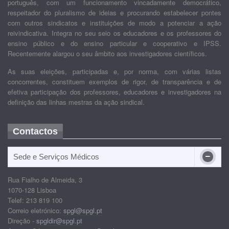
português, com um funcionamento vincadamente democrático,
respeitador do pluralismo de ideias e procurando estabelecer pontes
com outros sindicatos e instituições de modo a potenciar a ação
reivindicativa. Integra no seu seio os educadores e os professores do
ensino público e do ensino particular e cooperativo e IPSS.
Recentemente alargou o seu âmbito aos investigadores científicos.
As suas eleições, participadas e, por norma, com várias listas
concorrentes, constituem exemplos de rigor, de transparência e de
efetiva participação dos professores, educadores e investigadores na
definição das linhas mestras da ação sindical.
Contactos
Sede e Serviços Médicos
Rua Fialho de Almeida, 3
1070-128 Lisboa
Telef: 213 819 100
Correio eletrónico:
spgl@spgl.pt
Direção -
spgldir@spgl.pt