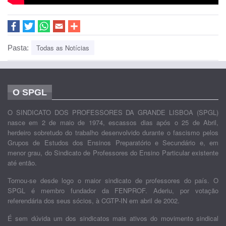
Todas as Notícias
Pasta:
O SPGL
O SINDICATO DOS PROFESSORES DA GRANDE LISBOA (SPGL)
nasce em 2 de maio de 1974, escassos dias após o 25 de Abril,
herdeiro sobretudo do trabalho desenvolvido durante o fascismo pelos
Grupos de Estudos dos Ensinos Preparatório e Secundário e, em
menor grau, do Sindicato de Professores do Ensino Particular existente
até então.
Tornou-se desde logo o maior sindicato de professores do país. O
SPGL é membro fundador da FENPROF. Aderiu, por votação
referendária dos seus sócios, à CGTP-IN em abril de 2002.
É sem dúvida um dos sindicatos mais ativos do movimento sindical