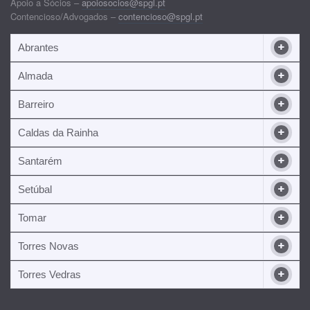
Apoio a Sócios –
apoiosocios@spgl.pt
Contencioso/Advogados –
contencioso@spgl.pt
Abrantes
Almada
Barreiro
Caldas da Rainha
Santarém
Setúbal
Tomar
Torres Novas
Torres Vedras