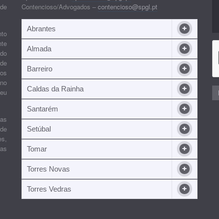
 de
Contencioso/Advogados –
contencioso@spgl.pt
Abrantes
nto
nte
Almada
ndo
 de
Barreiro
 os
ino
Caldas da Rainha
seu
Santarém
ias
 de
Setúbal
es,
ras
Tomar
Torres Novas
Torres Vedras