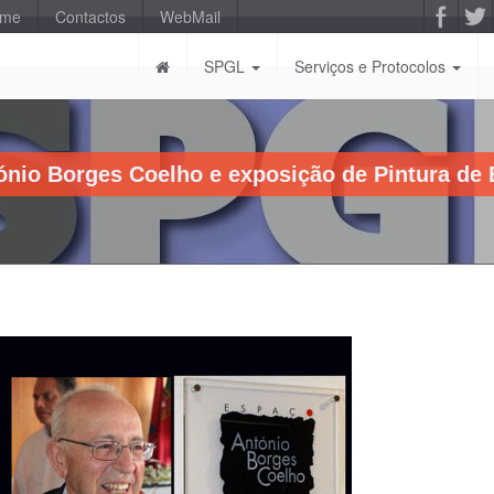
-me
Contactos
WebMail
SPGL
Serviços e Protocolos
ónio Borges Coelho e exposição de Pintura de