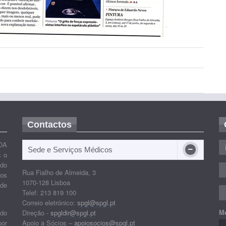
Contactos
OA
Sede e Serviços Médicos
s o
ido
Rua Fialho de Almeida, 3
nos
1070-128 Lisboa
 de
Telef: 213 819 100
Correio eletrónico:
spgl@spgl.pt
M
 do
Direção -
spgldir@spgl.pt
por
Apoio a Sócios –
apoiosocios@spgl.pt