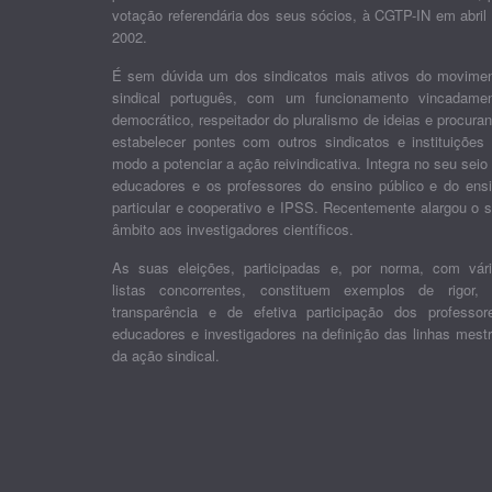
votação referendária dos seus sócios, à CGTP-IN em abril
2002.
É sem dúvida um dos sindicatos mais ativos do movime
sindical português, com um funcionamento vincadame
democrático, respeitador do pluralismo de ideias e procura
estabelecer pontes com outros sindicatos e instituições
modo a potenciar a ação reivindicativa. Integra no seu seio
educadores e os professores do ensino público e do ens
particular e cooperativo e IPSS. Recentemente alargou o 
âmbito aos investigadores científicos.
As suas eleições, participadas e, por norma, com vár
listas concorrentes, constituem exemplos de rigor,
transparência e de efetiva participação dos professor
educadores e investigadores na definição das linhas mest
da ação sindical.