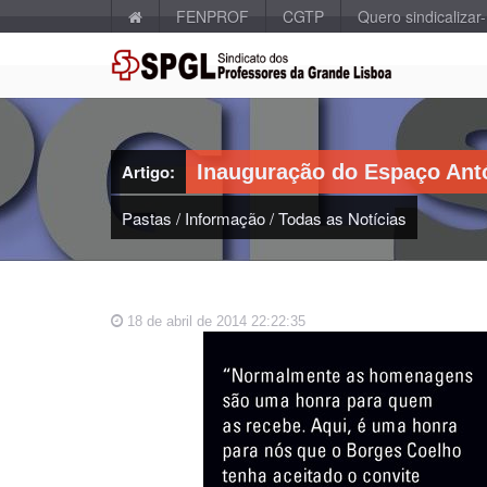
FENPROF
CGTP
Quero sindicalizar
Artigo:
Inauguração do Espaço Ant
Pastas
/
Informação
/
Todas as Notícias
18 de abril de 2014 22:22:35