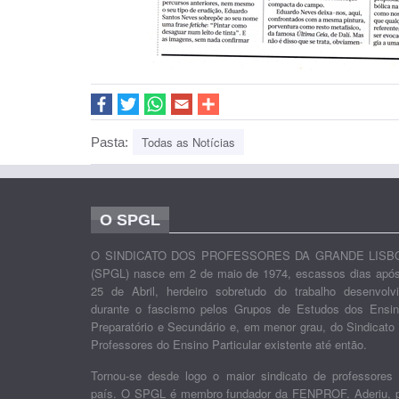
Todas as Notícias
Pasta:
O SPGL
O SINDICATO DOS PROFESSORES DA GRANDE LISB
(SPGL) nasce em 2 de maio de 1974, escassos dias apó
25 de Abril, herdeiro sobretudo do trabalho desenvolv
durante o fascismo pelos Grupos de Estudos dos Ensi
Preparatório e Secundário e, em menor grau, do Sindicato
Professores do Ensino Particular existente até então.
Tornou-se desde logo o maior sindicato de professores
país. O SPGL é membro fundador da FENPROF. Aderiu, 