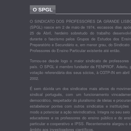
O SPGL
O SINDICATO DOS PROFESSORES DA GRANDE LISB
(SPGL) nasce em 2 de maio de 1974, escassos dias apó
25 de Abril, herdeiro sobretudo do trabalho desenvolv
durante o fascismo pelos Grupos de Estudos dos Ensi
Preparatório e Secundário e, em menor grau, do Sindicato
Professores do Ensino Particular existente até então.
Tornou-se desde logo o maior sindicato de professores
país. O SPGL é membro fundador da FENPROF. Aderiu, 
votação referendária dos seus sócios, à CGTP-IN em abril
2002.
É sem dúvida um dos sindicatos mais ativos do movime
sindical português, com um funcionamento vincadame
democrático, respeitador do pluralismo de ideias e procura
estabelecer pontes com outros sindicatos e instituições
modo a potenciar a ação reivindicativa. Integra no seu seio
educadores e os professores do ensino público e do ens
particular e cooperativo e IPSS. Recentemente alargou o 
âmbito aos investigadores científicos.