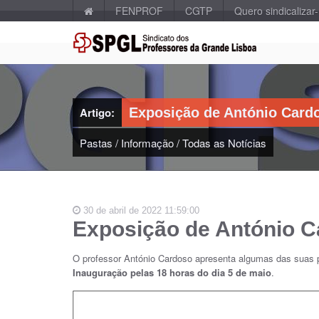
FENPROF
CGTP
Quero sindicalizar
Artigo:
Exposição de António Card
Pastas
/
Informação
/
Todas as Notícias
30 de abril de 2022 11:59:00
Exposição de António 
O professor António Cardoso apresenta algumas das suas
Inauguração pelas 18 horas do dia 5 de maio
.