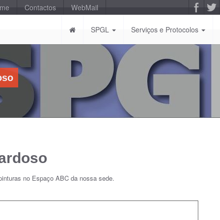
-me
Contactos
WebMail
SPGL
Serviços e Protocolos
oso
Cardoso
 pinturas no Espaço ABC da nossa sede.