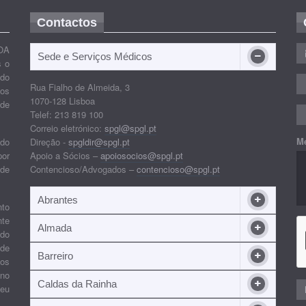
Contactos
OA
Sede e Serviços Médicos
s o
ido
Rua Fialho de Almeida, 3
nos
1070-128 Lisboa
 de
Telef: 213 819 100
Correio eletrónico:
spgl@spgl.pt
M
 do
Direção -
spgldir@spgl.pt
por
Apoio a Sócios –
apoiosocios@spgl.pt
 de
Contencioso/Advogados –
contencioso@spgl.pt
Abrantes
nto
nte
Almada
ndo
 de
Barreiro
 os
ino
Caldas da Rainha
seu