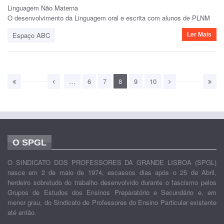
Linguagem Não Materna
O desenvolvimento da Linguagem oral e escrita com alunos de PLNM
Espaço ABC
Ler Mais
…
6
7
8
9
10
O SPGL
O SINDICATO DOS PROFESSORES DA GRANDE LISBOA (SPGL)
nasce em 2 de maio de 1974, escassos dias após o 25 de Abril,
herdeiro sobretudo do trabalho desenvolvido durante o fascismo pelos
Grupos de Estudos dos Ensinos Preparatório e Secundário e, em
menor grau, do Sindicato de Professores do Ensino Particular existente
até então.