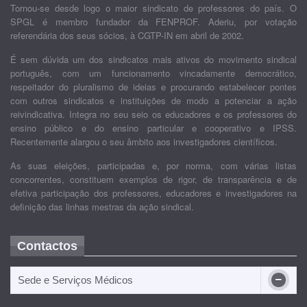
Tornou-se desde logo o maior sindicato de professores do país. O
SPGL é membro fundador da FENPROF. Aderiu, por votação
referendária dos seus sócios, à CGTP-IN em abril de 2002.
É sem dúvida um dos sindicatos mais ativos do movimento sindical
português, com um funcionamento vincadamente democrático,
respeitador do pluralismo de ideias e procurando estabelecer pontes
com outros sindicatos e instituições de modo a potenciar a ação
reivindicativa. Integra no seu seio os educadores e os professores do
ensino público e do ensino particular e cooperativo e IPSS.
Recentemente alargou o seu âmbito aos investigadores científicos.
As suas eleições, participadas e, por norma, com várias listas
concorrentes, constituem exemplos de rigor, de transparência e de
efetiva participação dos professores, educadores e investigadores na
definição das linhas mestras da ação sindical.
Contactos
Sede e Serviços Médicos