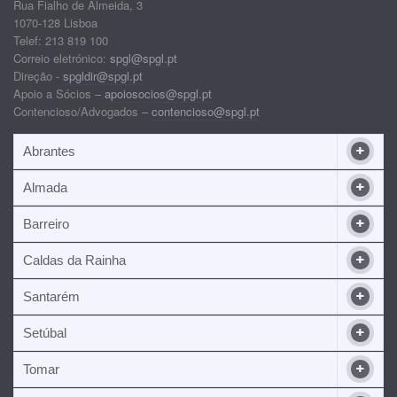
Rua Fialho de Almeida, 3
1070-128 Lisboa
Telef: 213 819 100
Correio eletrónico:
spgl@spgl.pt
Direção -
spgldir@spgl.pt
Apoio a Sócios –
apoiosocios@spgl.pt
Contencioso/Advogados –
contencioso@spgl.pt
Abrantes
Almada
Barreiro
Caldas da Rainha
Santarém
Setúbal
Tomar