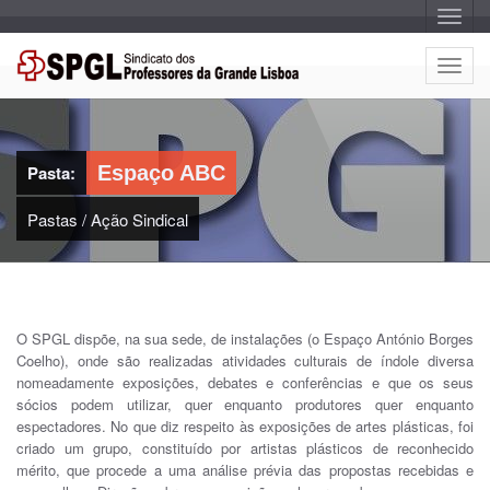
A
l
t
e
A
r
l
n
a
t
r
e
n
a
r
v
Pasta:
Espaço ABC
n
e
g
a
a
Pastas
/
Ação Sindical
r
ç
n
ã
o
a
v
e
g
O SPGL dispõe, na sua sede, de instalações (o Espaço António Borges
a
Coelho), onde são realizadas atividades culturais de índole diversa
ç
nomeadamente exposições, debates e conferências e que os seus
ã
sócios podem utilizar, quer enquanto produtores quer enquanto
o
espectadores. No que diz respeito às exposições de artes plásticas, foi
criado um grupo, constituído por artistas plásticos de reconhecido
mérito, que procede a uma análise prévia das propostas recebidas e