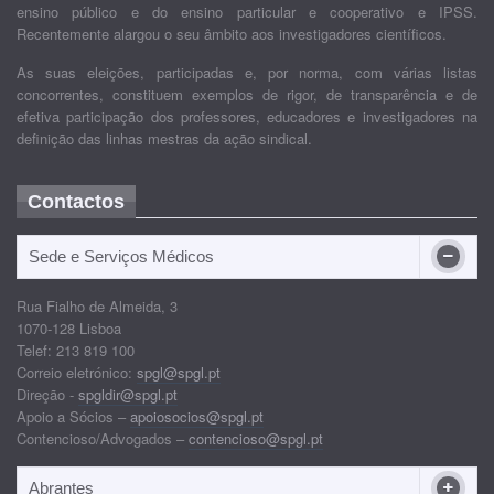
ensino público e do ensino particular e cooperativo e IPSS.
Recentemente alargou o seu âmbito aos investigadores científicos.
As suas eleições, participadas e, por norma, com várias listas
concorrentes, constituem exemplos de rigor, de transparência e de
efetiva participação dos professores, educadores e investigadores na
definição das linhas mestras da ação sindical.
Contactos
Sede e Serviços Médicos
Rua Fialho de Almeida, 3
1070-128 Lisboa
Telef: 213 819 100
Correio eletrónico:
spgl@spgl.pt
Direção -
spgldir@spgl.pt
Apoio a Sócios –
apoiosocios@spgl.pt
Contencioso/Advogados –
contencioso@spgl.pt
Abrantes