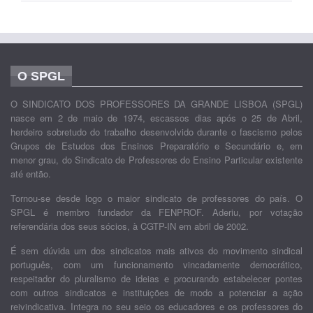
O SPGL
O SINDICATO DOS PROFESSORES DA GRANDE LISBOA (SPGL)
nasce em 2 de maio de 1974, escassos dias após o 25 de Abril,
herdeiro sobretudo do trabalho desenvolvido durante o fascismo pelos
Grupos de Estudos dos Ensinos Preparatório e Secundário e, em
menor grau, do Sindicato de Professores do Ensino Particular existente
até então.
Tornou-se desde logo o maior sindicato de professores do país. O
SPGL é membro fundador da FENPROF. Aderiu, por votação
referendária dos seus sócios, à CGTP-IN em abril de 2002.
É sem dúvida um dos sindicatos mais ativos do movimento sindical
português, com um funcionamento vincadamente democrático,
respeitador do pluralismo de ideias e procurando estabelecer pontes
com outros sindicatos e instituições de modo a potenciar a ação
reivindicativa. Integra no seu seio os educadores e os professores do