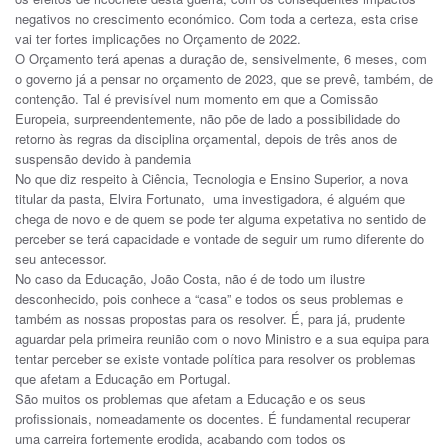
negativos no crescimento económico. Com toda a certeza, esta crise
vai ter fortes implicações no Orçamento de 2022.
O Orçamento terá apenas a duração de, sensivelmente, 6 meses, com
o governo já a pensar no orçamento de 2023, que se prevê, também, de
contenção. Tal é previsível num momento em que a Comissão
Europeia, surpreendentemente, não põe de lado a possibilidade do
retorno às regras da disciplina orçamental, depois de três anos de
suspensão devido à pandemia
No que diz respeito à Ciência, Tecnologia e Ensino Superior, a nova
titular da pasta, Elvira Fortunato, uma investigadora, é alguém que
chega de novo e de quem se pode ter alguma expetativa no sentido de
perceber se terá capacidade e vontade de seguir um rumo diferente do
seu antecessor.
No caso da Educação, João Costa, não é de todo um ilustre
desconhecido, pois conhece a “casa” e todos os seus problemas e
também as nossas propostas para os resolver. É, para já, prudente
aguardar pela primeira reunião com o novo Ministro e a sua equipa para
tentar perceber se existe vontade política para resolver os problemas
que afetam a Educação em Portugal.
São muitos os problemas que afetam a Educação e os seus
profissionais, nomeadamente os docentes. É fundamental recuperar
uma carreira fortemente erodida, acabando com todos os