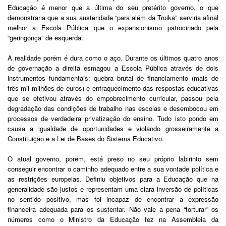
Educação é menor que a última do seu pretérito governo, o que
demonstraria que a sua austeridade “para além da Troika” serviria afinal
melhor a Escola Pública que o expansionismo patrocinado pela
“geringonça” de esquerda.
A realidade porém é dura como o aço. Durante os últimos quatro anos
de governação a direita esmagou a Escola Pública através de dois
instrumentos fundamentais: quebra brutal de financiamento (mais de
três mil milhões de euros) e enfraquecimento das respostas educativas
que se efetivou através do empobrecimento curricular, passou pela
degradação das condições de trabalho nas escolas e desembocou em
processos de verdadeira privatização do ensino. Tudo isto pondo em
causa a igualdade de oportunidades e violando grosseiramente a
Constituição e a Lei de Bases do Sistema Educativo.
O atual governo, porém, está preso no seu próprio labirinto sem
conseguir encontrar o caminho adequado entre a sua vontade política e
as restrições europeias. Definiu objetivos para a Educação que na
generalidade são justos e representam uma clara inversão de políticas
no sentido positivo, mas foi incapaz de encontrar a expressão
financeira adequada para os sustentar. Não vale a pena “torturar” os
números como o Ministro da Educação fez na Assembleia da