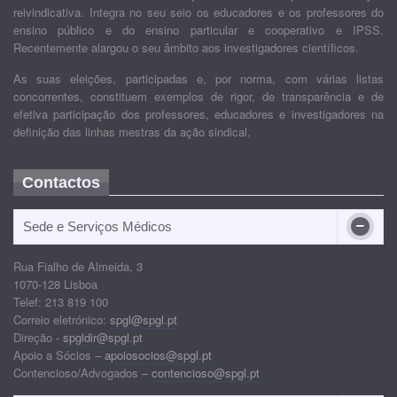
reivindicativa. Integra no seu seio os educadores e os professores do
ensino público e do ensino particular e cooperativo e IPSS.
Recentemente alargou o seu âmbito aos investigadores científicos.
As suas eleições, participadas e, por norma, com várias listas
concorrentes, constituem exemplos de rigor, de transparência e de
efetiva participação dos professores, educadores e investigadores na
definição das linhas mestras da ação sindical.
Contactos
Sede e Serviços Médicos
Rua Fialho de Almeida, 3
1070-128 Lisboa
Telef: 213 819 100
Correio eletrónico:
spgl@spgl.pt
Direção -
spgldir@spgl.pt
Apoio a Sócios –
apoiosocios@spgl.pt
Contencioso/Advogados –
contencioso@spgl.pt