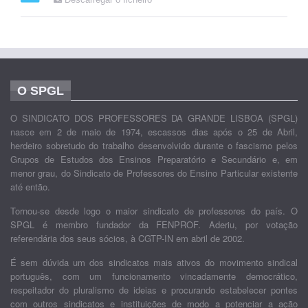
O SPGL
O SINDICATO DOS PROFESSORES DA GRANDE LISBOA (SPGL)
nasce em 2 de maio de 1974, escassos dias após o 25 de Abril,
herdeiro sobretudo do trabalho desenvolvido durante o fascismo pelos
Grupos de Estudos dos Ensinos Preparatório e Secundário e, em
menor grau, do Sindicato de Professores do Ensino Particular existente
até então.
Tornou-se desde logo o maior sindicato de professores do país. O
SPGL é membro fundador da FENPROF. Aderiu, por votação
referendária dos seus sócios, à CGTP-IN em abril de 2002.
É sem dúvida um dos sindicatos mais ativos do movimento sindical
português, com um funcionamento vincadamente democrático,
respeitador do pluralismo de ideias e procurando estabelecer pontes
com outros sindicatos e instituições de modo a potenciar a ação