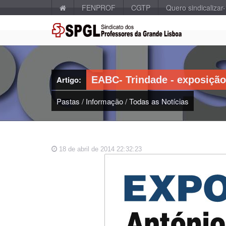
FENPROF
CGTP
Quero sindicalizar
Artigo:
EABC- Trindade - exposição 
Pastas
/
Informação
/
Todas as Notícias
18 de abril de 2014 22:32:23