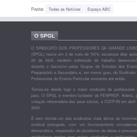
Todas as Notícias
Espaço ABC
Pasta:
O SPGL
O SINDICATO DOS PROFESSORES DA GRANDE LISB
(SPGL) nasce em 2 de maio de 1974, escassos dias apó
25 de Abril, herdeiro sobretudo do trabalho desenvolv
durante o fascismo pelos Grupos de Estudos dos Ensi
Preparatório e Secundário e, em menor grau, do Sindicato
Professores do Ensino Particular existente até então.
Tornou-se desde logo o maior sindicato de professores
país. O SPGL é membro fundador da FENPROF. Aderiu, 
votação referendária dos seus sócios, à CGTP-IN em abril
2002.
É sem dúvida um dos sindicatos mais ativos do movime
sindical português, com um funcionamento vincadame
democrático, respeitador do pluralismo de ideias e procura
estabelecer pontes com outros sindicatos e instituições