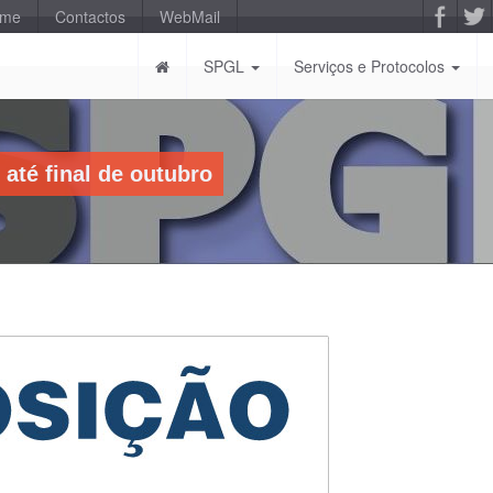
-me
Contactos
WebMail
SPGL
Serviços e Protocolos
até final de outubro