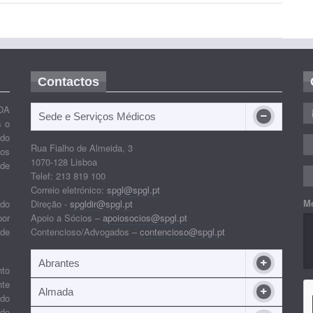
Contactos
OA
Sede e Serviços Médicos
s o
ido
Rua Fialho de Almeida, 3
nos
1070-128 Lisboa
 de
Telef: 213 819 100
Correio eletrónico:
spgl@spgl.pt
M
 do
Direção -
spgldir@spgl.pt
por
Apoio a Sócios –
apoiosocios@spgl.pt
 de
Contencioso/Advogados –
contencioso@spgl.pt
Abrantes
nto
nte
Almada
ndo
 de