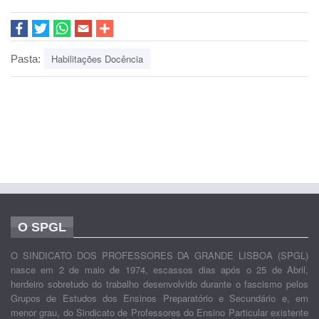
Habilitações Docência
Pasta:
O SPGL
O SINDICATO DOS PROFESSORES DA GRANDE LISBOA (SPGL)
nasce em 2 de maio de 1974, escassos dias após o 25 de Abril,
herdeiro sobretudo do trabalho desenvolvido durante o fascismo pelos
Grupos de Estudos dos Ensinos Preparatório e Secundário e, em
menor grau, do Sindicato de Professores do Ensino Particular existente