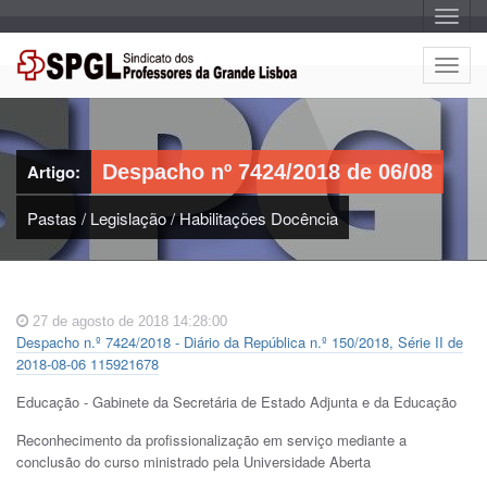
A
l
t
e
A
r
l
n
a
t
r
e
n
a
r
v
Artigo:
Despacho nº 7424/2018 de 06/08
n
e
g
a
a
Pastas
/
Legislação
/
Habilitações Docência
r
ç
n
ã
o
a
v
e
27 de agosto de 2018 14:28:00
g
Despacho n.º 7424/2018 - Diário da República n.º 150/2018, Série II de
a
2018-08-06 115921678
ç
ã
Educação - Gabinete da Secretária de Estado Adjunta e da Educação
o
Reconhecimento da profissionalização em serviço mediante a
conclusão do curso ministrado pela Universidade Aberta