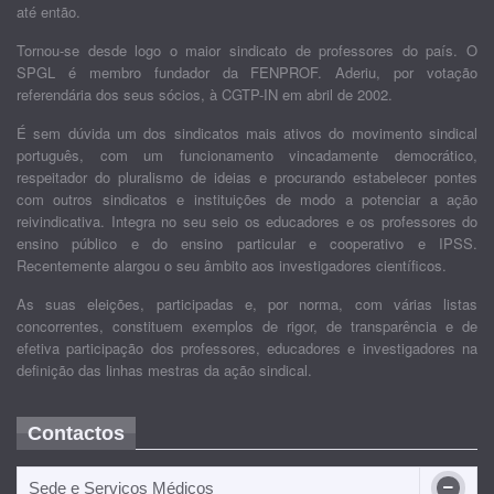
até então.
Tornou-se desde logo o maior sindicato de professores do país. O
SPGL é membro fundador da FENPROF. Aderiu, por votação
referendária dos seus sócios, à CGTP-IN em abril de 2002.
É sem dúvida um dos sindicatos mais ativos do movimento sindical
português, com um funcionamento vincadamente democrático,
respeitador do pluralismo de ideias e procurando estabelecer pontes
com outros sindicatos e instituições de modo a potenciar a ação
reivindicativa. Integra no seu seio os educadores e os professores do
ensino público e do ensino particular e cooperativo e IPSS.
Recentemente alargou o seu âmbito aos investigadores científicos.
As suas eleições, participadas e, por norma, com várias listas
concorrentes, constituem exemplos de rigor, de transparência e de
efetiva participação dos professores, educadores e investigadores na
definição das linhas mestras da ação sindical.
Contactos
Sede e Serviços Médicos