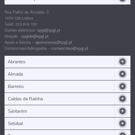
Rua Fialho de Almeida, 3
1070-128 Lisboa
Telef: 213 819 100
Correio eletrónico:
spgl@spgl.pt
Direção -
spgldir@spgl.pt
Apoio a Sócios –
apoiosocios@spgl.pt
Contencioso/Advogados –
contencioso@spgl.pt
Abrantes
Almada
Barreiro
Caldas da Rainha
Santarém
Setúbal