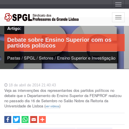
A
l
t
e
A
r
l
n
Artigo:
a
t
r
e
n
Debate sobre Ensino Superior com os
a
r
v
partidos políticos
n
e
g
a
a
Pastas
/
SPGL
/
Setores
/
Ensino Superior e Investigação
r
ç
n
ã
o
a
v
e
18 de abril de 2014 21:40:43
g
Veja as intervenções dos representantes dos partidos políticos no
a
debate que o Departamento do Ensino Superior da FENPROF realizou
ç
no passado dia 16 de Setembro no Salão Nobre da Reitoria da
ã
Universidade de Lisboa (
)
ver vídeos
o