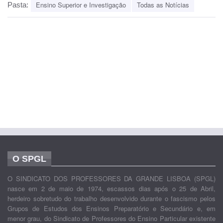
Ensino Superior e Investigação
Todas as Notícias
Pasta:
O SPGL
O SINDICATO DOS PROFESSORES DA GRANDE LISBOA (SPGL)
nasce em 2 de maio de 1974, escassos dias após o 25 de Abril,
herdeiro sobretudo do trabalho desenvolvido durante o fascismo pelos
Grupos de Estudos dos Ensinos Preparatório e Secundário e, em
menor grau, do Sindicato de Professores do Ensino Particular existente