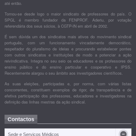
até então.
Tornou-se desde logo o maior sindicato de professores do país. O
SPGL é membro fundador da FENPROF. Aderiu, por votação
referendária dos seus sócios, à CGTP-IN em abril de 2002.
É sem dúvida um dos sindicatos mais ativos do movimento sindical
português, com um funcionamento vincadamente democrático,
respeitador do pluralismo de ideias e procurando estabelecer pontes
com outros sindicatos e instituições de modo a potenciar a ação
reivindicativa. Integra no seu seio os educadores e os professores do
ensino público e do ensino particular e cooperativo e IPSS.
Recentemente alargou o seu âmbito aos investigadores científicos.
As suas eleições, participadas e, por norma, com várias listas
concorrentes, constituem exemplos de rigor, de transparência e de
efetiva participação dos professores, educadores e investigadores na
definição das linhas mestras da ação sindical.
Contactos
Sede e Serviços Médicos