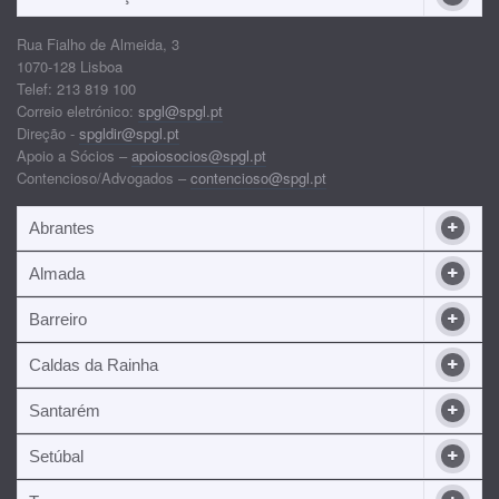
Rua Fialho de Almeida, 3
1070-128 Lisboa
Telef: 213 819 100
Correio eletrónico:
spgl@spgl.pt
Direção -
spgldir@spgl.pt
Apoio a Sócios –
apoiosocios@spgl.pt
Contencioso/Advogados –
contencioso@spgl.pt
Abrantes
Almada
Barreiro
Caldas da Rainha
Santarém
Setúbal