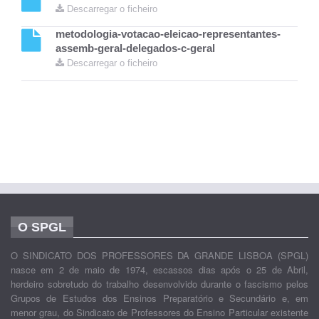
Descarregar o ficheiro
metodologia-votacao-eleicao-representantes-
assemb-geral-delegados-c-geral
Descarregar o ficheiro
O SPGL
O SINDICATO DOS PROFESSORES DA GRANDE LISBOA (SPGL)
nasce em 2 de maio de 1974, escassos dias após o 25 de Abril,
herdeiro sobretudo do trabalho desenvolvido durante o fascismo pelos
Grupos de Estudos dos Ensinos Preparatório e Secundário e, em
menor grau, do Sindicato de Professores do Ensino Particular existente