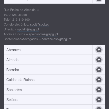
Rua Fialho de Almeida, 3
1070-128 Lisboa
Telef: 213 819 100
Correio eletrónico:
spgl@spgl.pt
Direção -
spgldir@spgl.pt
Apoio a Sócios –
apoiosocios@spgl.pt
Contencioso/Advogados –
contencioso@spgl.pt
Abrantes
Almada
Barreiro
Caldas da Rainha
Santarém
Setúbal