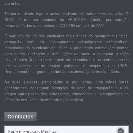
até então.
Tornou-se desde logo o maior sindicato de professores do país. O
SPGL é membro fundador da FENPROF. Aderiu, por votação
referendária dos seus sócios, à CGTP-IN em abril de 2002.
É sem dúvida um dos sindicatos mais ativos do movimento sindical
português, com um funcionamento vincadamente democrático,
respeitador do pluralismo de ideias e procurando estabelecer pontes
com outros sindicatos e instituições de modo a potenciar a ação
reivindicativa. Integra no seu seio os educadores e os professores do
ensino público e do ensino particular e cooperativo e IPSS.
Recentemente alargou o seu âmbito aos investigadores científicos.
As suas eleições, participadas e, por norma, com várias listas
concorrentes, constituem exemplos de rigor, de transparência e de
efetiva participação dos professores, educadores e investigadores na
definição das linhas mestras da ação sindical.
Contactos
Sede e Serviços Médicos