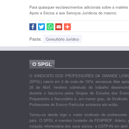
Para quaisquer esclarecimentos adicionais sobre a matéri
Apoio a Sócios e aos Serviços Jurídicos do mesmo.
Consultório Jurídico
Pasta:
O SPGL
O SINDICATO DOS PROFESSORES DA GRANDE LISB
(SPGL) nasce em 2 de maio de 1974, escassos dias apó
25 de Abril, herdeiro sobretudo do trabalho desenvolv
durante o fascismo pelos Grupos de Estudos dos Ensi
Preparatório e Secundário e, em menor grau, do Sindicato
Professores do Ensino Particular existente até então.
Tornou-se desde logo o maior sindicato de professores
país. O SPGL é membro fundador da FENPROF. Aderiu, 
votação referendária dos seus sócios, à CGTP-IN em abril