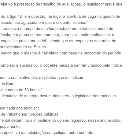
elativo à prestação de trabalho de avaliações, o legislador prevê que
2 do artigo 42º em questão, há lugar à abertura de vaga no quadro de
escola não agrupada em que o docente lecionou”.
e “…só releva o tempo de serviço prestado em estabelecimento de
ência, em grupo de recrutamento, com habilitação profissional e
especiais previstas na lei”, sendo que os respetivos contratos de
Estabelecimento de Ensino.
 sendo que o mesmo é calculado com base na proporção do período
completo e sucessivo, o docente passa a ser remunerado pelo índice
imento cumulativo dos requisitos que se indicam:
 de Bom;
no número de 50 horas.”
e denúncia de contrato destes docentes, o legislador determinou o
 em cada ano escolar”;
 de trabalho em funções públicas;
mental determina o impedimento do seu regresso, nesse ano escolar,
grupamento;
 impeditiva da celebração de qualquer outro contrato.