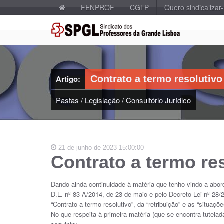
FENPROF
CGTP
Quero sindicalizar
Artigo:
Contrato a termo resolutivo
Pastas
/
Legislação
/
Consultório Jurídico
21 de junho de 2023 15:00:00
Contrato a termo re
Dando ainda continuidade à matéria que tenho vindo a abord
D.L. nº 83-A/2014, de 23 de maio e pelo Decreto-Lei nº 28/
“Contrato a termo resolutivo”, da “retribuição” e as “situaç
No que respeita à primeira matéria (que se encontra tutelada 