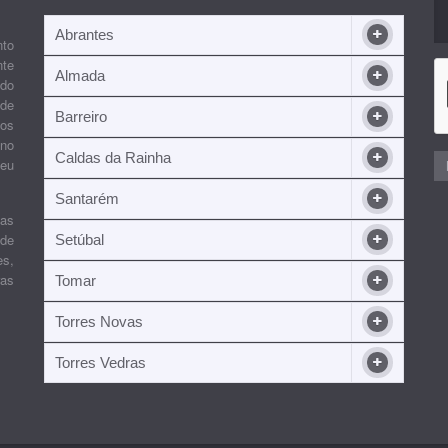
Abrantes
nto
nte
Almada
ndo
 de
Barreiro
 os
ino
Caldas da Rainha
seu
Santarém
ias
 de
Setúbal
es,
ras
Tomar
Torres Novas
Torres Vedras