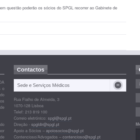
a em questão poderão os sócios do SPGL recorrer ao Gabinete de
Contactos
OA
Sede e Serviços Médicos
s o
ido
Rua Fialho de Almeida, 3
nos
1070-128 Lisboa
 de
Telef: 213 819 100
Correio eletrónico:
spgl@spgl.pt
M
 do
Direção -
spgldir@spgl.pt
por
Apoio a Sócios –
apoiosocios@spgl.pt
 de
Contencioso/Advogados –
contencioso@spgl.pt