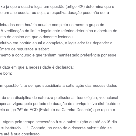
xo já que o quadro legal em questão (artigo 42º) determina que o
um ano escolar ou seja, a respetiva duração pode não ser a
celebrados com horário anual e completo no mesmo grupo de
A verificação do limite legalmente referido determina a abertura de
nto de ensino em que o docente lecionou.
olutivo em horário anual e completo, o legislador faz depender a
ero de requisitos a saber:
utamento a concurso e que tenham manifestado preferência por esse
 à data em que a necessidade é declarada;
de bom;
 em questão “…é sempre subsidiária à satisfação das necessidades
da sua disciplina de natureza profissional, tecnológica, vocacional
penas vigora pelo período de duração do serviço letivo distribuído e
elo artigo 76º do ECD (Estatuto da Carreira Docente) que regula o
…vigora pelo tempo necessário à sua substituição ou até ao 3º dia
e substituído. …”. Contudo, no caso de o docente substituído se
ra até à sua conclusão.