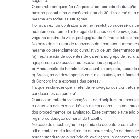
seguinte:
O contrato em questão não possui um período de duração fi
mesmo possui uma duração mínima de 30 dias e máxima de 
mesma em todas as situações.
Por sua vez, os contratos a termo resolutivo sucessivos 
recrutamento têm o limite legal de 5 anos ou 4 renovações. 
vaga no quadro de zona pedagógica do último estabelecime
No caso de se tratar de renovação de contratos a termo res
mesma do preenchimento cumulativo de um determinado núm
“a) Inexistência de docentes de carreira no grupo de recr
agrupamento de escolas ou escola não agrupada;
b) Manutenção do horário letivo anual e completo, apurado
c) Avaliação de desempenho com a classificação mínima 
d) Concordância expressa das partes.”
Há que esclarecer que a referida renovação dos contratos
por docentes da carreira”.
Quando se trate da lecionação “…de disciplinas ou módulos 
ou artística dos ensinos básico e secundário…” o contrato a
dos procedimentos de avaliação. Este contrato é tutelado p
regime de duração semanal de trabalho.
No caso de substituição temporária do docente o contrato “
útil a contar do dia imediato ao da apresentação do docent
apresentar durante o período de avaliações, o contrato vigo