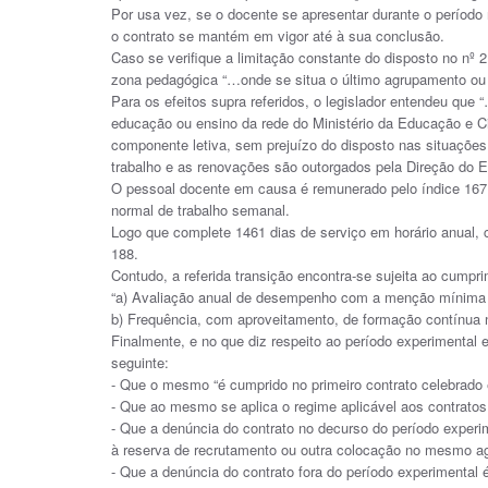
Por usa vez, se o docente se apresentar durante o período r
o contrato se mantém em vigor até à sua conclusão.
Caso se verifique a limitação constante do disposto no nº 
zona pedagógica “…onde se situa o último agrupamento ou 
Para os efeitos supra referidos, o legislador entendeu qu
educação ou ensino da rede do Ministério da Educação e Ci
componente letiva, sem prejuízo do disposto nas situações 
trabalho e as renovações são outorgados pela Direção do 
O pessoal docente em causa é remunerado pelo índice 167
normal de trabalho semanal.
Logo que complete 1461 dias de serviço em horário anual, 
188.
Contudo, a referida transição encontra-se sujeita ao cumpr
“a) Avaliação anual de desempenho com a menção mínima
b) Frequência, com aproveitamento, de formação contínua 
Finalmente, e no que diz respeito ao período experimental 
seguinte:
- Que o mesmo “é cumprido no primeiro contrato celebrado
- Que ao mesmo se aplica o regime aplicável aos contratos
- Que a denúncia do contrato no decurso do período experi
à reserva de recrutamento ou outra colocação no mesmo a
- Que a denúncia do contrato fora do período experimental é