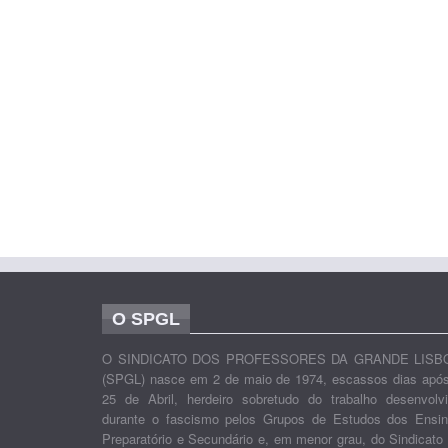
O SPGL
O SINDICATO DOS PROFESSORES DA GRANDE LISB
(SPGL) nasce em 2 de maio de 1974, escassos dias apó
25 de Abril, herdeiro sobretudo do trabalho desenvolv
durante o fascismo pelos Grupos de Estudos dos Ensi
Preparatório e Secundário e, em menor grau, do Sindicato