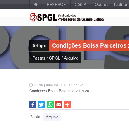
FENPROF
CGTP
Quero sindicalizar
Artigo:
Condições Bolsa Parceiros 
Pastas
/
SPGL
/
Arquivo
27 de junho de 2016 14:44:52
Condições Bolsa Parceiros 2016-2017
Arquivo
Pasta: