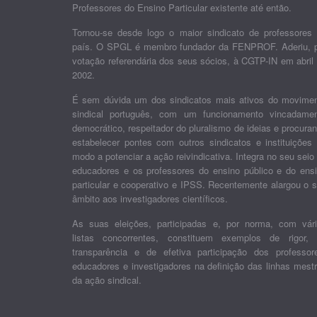
Professores do Ensino Particular existente até então.
Tornou-se desde logo o maior sindicato de professores
país. O SPGL é membro fundador da FENPROF. Aderiu, 
votação referendária dos seus sócios, à CGTP-IN em abril
2002.
É sem dúvida um dos sindicatos mais ativos do movime
sindical português, com um funcionamento vincadame
democrático, respeitador do pluralismo de ideias e procura
estabelecer pontes com outros sindicatos e instituições
modo a potenciar a ação reivindicativa. Integra no seu seio
educadores e os professores do ensino público e do ens
particular e cooperativo e IPSS. Recentemente alargou o 
âmbito aos investigadores científicos.
As suas eleições, participadas e, por norma, com vár
listas concorrentes, constituem exemplos de rigor,
transparência e de efetiva participação dos professor
educadores e investigadores na definição das linhas mest
da ação sindical.