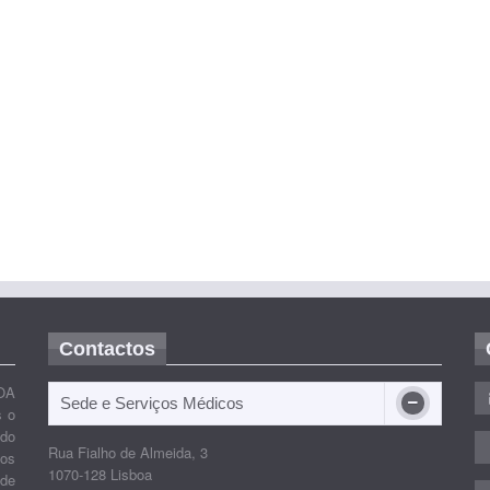
Contactos
OA
Sede e Serviços Médicos
s o
ido
Rua Fialho de Almeida, 3
nos
1070-128 Lisboa
 de