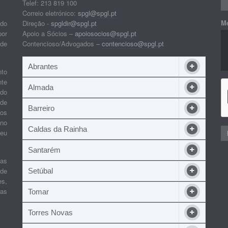
Telef: 213 819 100
Correio eletrónico:
spgl@spgl.pt
M
 do
Direção -
spgldir@spgl.pt
por
Apoio a Sócios –
apoiosocios@spgl.pt
 de
Contencioso/Advogados –
contencioso@spgl.pt
Abrantes
nto
nte
Almada
ndo
 de
Barreiro
 os
ino
Caldas da Rainha
seu
Santarém
ias
 de
Setúbal
es,
ras
Tomar
Torres Novas