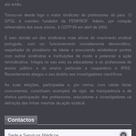
até então.
Tornou-se desde logo o maior sindicato de professores do país. O
SPGL é membro fundador da FENPROF. Aderiu, por votação
referendária dos seus sócios, à CGTP-IN em abril de 2002.
É sem dúvida um dos sindicatos mais ativos do movimento sindical
português, com um funcionamento vincadamente democrático,
respeitador do pluralismo de ideias e procurando estabelecer pontes
com outros sindicatos e instituições de modo a potenciar a ação
reivindicativa. Integra no seu seio os educadores e os professores do
ensino público e do ensino particular e cooperativo e IPSS.
Recentemente alargou o seu âmbito aos investigadores científicos.
As suas eleições, participadas e, por norma, com várias listas
concorrentes, constituem exemplos de rigor, de transparência e de
efetiva participação dos professores, educadores e investigadores na
definição das linhas mestras da ação sindical.
Contactos
Sede e Serviços Médicos