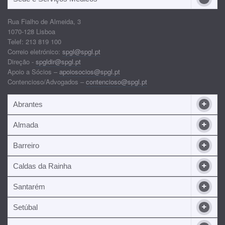
Rua Fialho de Almeida, 3
1070-128 Lisboa
Telef: 213 819 100
Correio eletrónico:
spgl@spgl.pt
Direção -
spgldir@spgl.pt
Apoio a Sócios –
apoiosocios@spgl.pt
Contencioso/Advogados –
contencioso@spgl.pt
Abrantes
Almada
Barreiro
Caldas da Rainha
Santarém
Setúbal