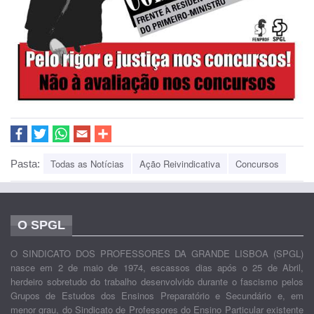
Todas as Notícias
Ação Reivindicativa
Concursos
Pasta:
O SPGL
O SINDICATO DOS PROFESSORES DA GRANDE LISBOA (SPGL)
nasce em 2 de maio de 1974, escassos dias após o 25 de Abril,
herdeiro sobretudo do trabalho desenvolvido durante o fascismo pelos
Grupos de Estudos dos Ensinos Preparatório e Secundário e, em
menor grau, do Sindicato de Professores do Ensino Particular existente