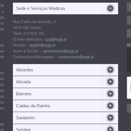
OA
Sede e Serviços Médicos
s o
ido
Rua Fialho de Almeida, 3
nos
1070-128 Lisboa
 de
Telef: 213 819 100
Correio eletrónico:
spgl@spgl.pt
M
 do
Direção -
spgldir@spgl.pt
por
Apoio a Sócios –
apoiosocios@spgl.pt
 de
Contencioso/Advogados –
contencioso@spgl.pt
Abrantes
nto
nte
Almada
ndo
 de
Barreiro
 os
ino
Caldas da Rainha
seu
Santarém
ias
 de
Setúbal