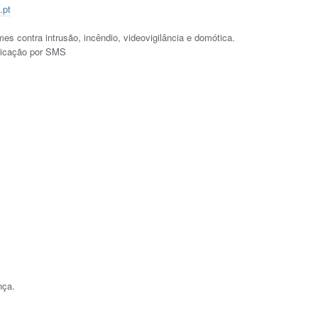
.pt
s contra intrusão, incêndio, videovigilância e domótica.
nicação por SMS
nça.