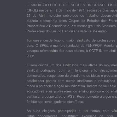
O SINDICATO DOS PROFESSORES DA GRANDE LISB
(SPGL) nasce em 2 de maio de 1974, escassos dias apó
25 de Abril, herdeiro sobretudo do trabalho desenvolv
durante o fascismo pelos Grupos de Estudos dos Ensi
Preparatório e Secundário e, em menor grau, do Sindicato
Professores do Ensino Particular existente até então.
Tornou-se desde logo o maior sindicato de professores
país. O SPGL é membro fundador da FENPROF. Aderiu, 
votação referendária dos seus sócios, à CGTP-IN em abril
2002.
É sem dúvida um dos sindicatos mais ativos do movime
sindical português, com um funcionamento vincadame
democrático, respeitador do pluralismo de ideias e procura
estabelecer pontes com outros sindicatos e instituições
modo a potenciar a ação reivindicativa. Integra no seu seio
educadores e os professores do ensino público e do ens
particular e cooperativo e IPSS. Recentemente alargou o 
âmbito aos investigadores científicos.
As suas eleições, participadas e, por norma, com vár
listas concorrentes, constituem exemplos de rigor,