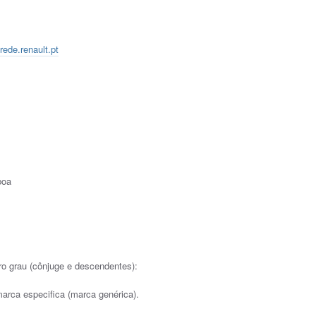
ede.renault.pt
boa
ro grau (cônjuge e descendentes):
arca especifica (marca genérica).