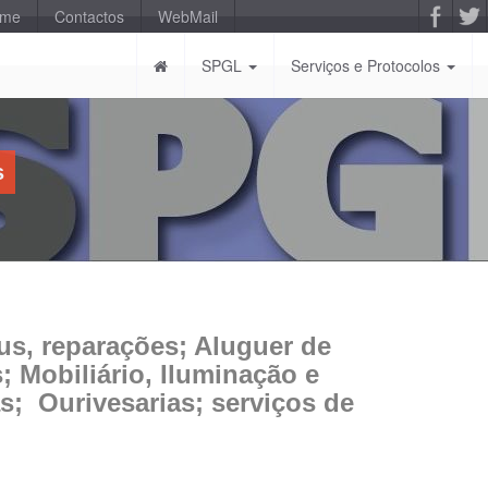
-me
Contactos
WebMail
SPGL
Serviços e Protocolos
s
us, reparações; Aluguer de
 Mobiliário, Iluminação e
s; Ourivesarias; serviços de