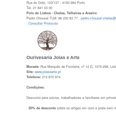
Rua do Grijó, 123/127 - 4150-384 Porto
Tel. 21 841 03 00
Polo de Lisboa - Chelas, Telheiras e Areeiro
Pedro Chousal TLM: 96 230 83 77 .
pedro.chousal.chelas@r
. Consultar Protocolo
Ourivesaria Joias e Arte
Morada:
Rua Marquês de Fronteira, nº 12 D, 1070-296, Lis
Site:
www.joiasearte.pt
Telefone:
213 872 974
Condições:
Desconto para sócios, trabalhadores e familiares em primei
.
20% de desconto
sobre os artigos em ouro e prata sem m