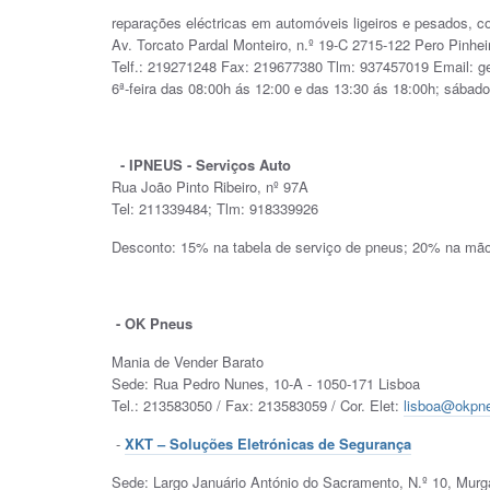
reparações eléctricas em automóveis ligeiros e pesados, 
Av. Torcato Pardal Monteiro, n.º 19-C 2715-122 Pero Pinheir
Telf.: 219271248 Fax: 219677380 Tlm: 937457019 Email: ge
6ª-feira das 08:00h ás 12:00 e das 13:30 ás 18:00h; sábado
- IPNEUS - Serviços Auto
Rua João Pinto Ribeiro, nº 97A
Tel: 211339484; Tlm: 918339926
Desconto: 15% na tabela de serviço de pneus; 20% na mão
- OK Pneus
Mania de Vender Barato
Sede: Rua Pedro Nunes, 10-A - 1050-171 Lisboa
Tel.: 213583050 / Fax: 213583059 / Cor. Elet:
lisboa@okpne
-
XKT – Soluções Eletrónicas de Segurança
Sede: Largo Januário António do Sacramento, N.º 10, Murg