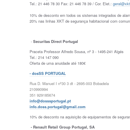
Tel.: 21 446 78 30 Fax: 21 446 78 39 / Cor. Elet.:
geral@xkt
10% de desconto em todos os sistemas integrados de alarme
20% nas linhas XKT de segurança habitacional com comu
-
Securitas Direct Portugal
Praceta Professor Alfredo Sousa, nº 3 - 1495-241 Algés
Tel.: 214 147 090
Oferta de uma anuidade até 180€
-
dosSS PORTUGAL
Rua D. Manuel I nº30 3 dt - 2695-003 Bobadela
210990994
351 929185674
info@dosssportugal.pt
info.doss.portugal@gmail.com
10% de desconto na aquisição de equipamentos de segura
- Renault Retail Group Portugal, SA