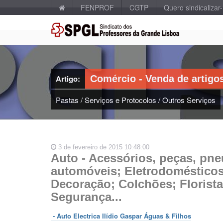
FENPROF
CGTP
Quero sindicalizar
Artigo:
Comércio - Venda de artigo
Pastas
/
Serviços e Protocolos
/
Outros Serviços
3 de fevereiro de 2015 10:48:00
Auto - Acessórios, peças, pne
automóveis; Eletrodomésticos;
Decoração; Colchões; Florista
Segurança...
- Auto Electrica Ilídio Gaspar Águas & Filhos