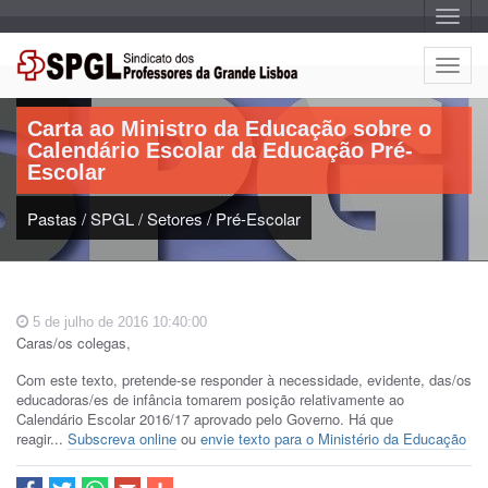
A
l
t
e
A
r
Artigo:
l
n
a
t
r
Carta ao Ministro da Educação sobre o
e
n
Calendário Escolar da Educação Pré-
a
r
v
Escolar
n
e
g
a
a
Pastas
/
SPGL
/
Setores
/
Pré-Escolar
r
ç
n
ã
o
a
v
e
5 de julho de 2016 10:40:00
g
Caras/os colegas,
a
ç
Com este texto, pretende-se responder à necessidade, evidente, das/os
ã
educadoras/es de infância tomarem posição relativamente ao
o
Calendário Escolar 2016/17 aprovado pelo Governo. Há que
reagir...
Subscreva online
ou
envie texto para o Ministério da Educação