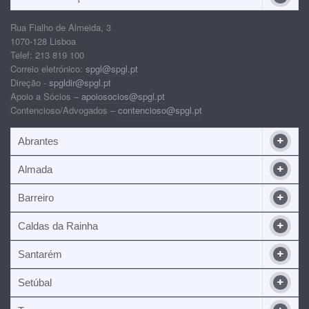
Rua Fialho de Almeida, 3
1070-128 Lisboa
Telef: 213 819 100
Correio eletrónico:
spgl@spgl.pt
Direção -
spgldir@spgl.pt
Apoio a Sócios –
apoiosocios@spgl.pt
Contencioso/Advogados –
contencioso@spgl.pt
Abrantes
Almada
Barreiro
Caldas da Rainha
Santarém
Setúbal