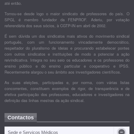
até então.
Tornou-se desde logo o maior sindicato de professores do país. O
SPGL é membro fundador da FENPROF. Aderiu, por votação
referendária dos seus sócios, à CGTP-IN em abril de 2002.
É sem dúvida um dos sindicatos mais ativos do movimento sindical
português, com um funcionamento vincadamente democrático,
respeitador do pluralismo de ideias e procurando estabelecer pontes
com outros sindicatos e instituições de modo a potenciar a ação
reivindicativa. Integra no seu seio os educadores e os professores do
ensino público e do ensino particular e cooperativo e IPSS.
Recentemente alargou o seu âmbito aos investigadores científicos.
As suas eleições, participadas e, por norma, com várias listas
concorrentes, constituem exemplos de rigor, de transparência e de
efetiva participação dos professores, educadores e investigadores na
definição das linhas mestras da ação sindical.
Contactos
Sede e Serviços Médicos