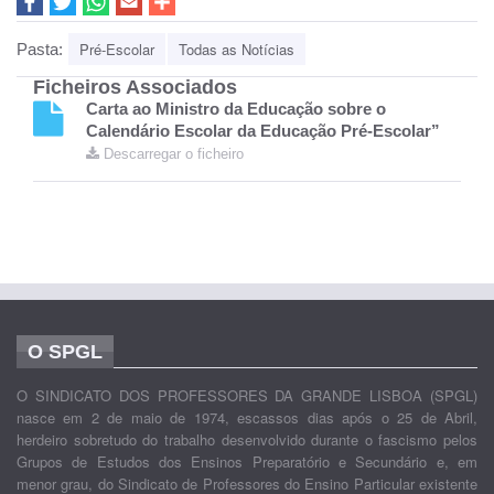
Pré-Escolar
Todas as Notícias
Pasta:
Ficheiros Associados
Carta ao Ministro da Educação sobre o
Calendário Escolar da Educação Pré-Escolar”
Descarregar o ficheiro
O SPGL
O SINDICATO DOS PROFESSORES DA GRANDE LISBOA (SPGL)
nasce em 2 de maio de 1974, escassos dias após o 25 de Abril,
herdeiro sobretudo do trabalho desenvolvido durante o fascismo pelos
Grupos de Estudos dos Ensinos Preparatório e Secundário e, em
menor grau, do Sindicato de Professores do Ensino Particular existente