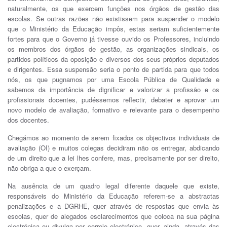
naturalmente, os que exercem funções nos órgãos de gestão das
escolas. Se outras razões não existissem para suspender o modelo
que o Ministério da Educação impôs, estas seriam suficientemente
fortes para que o Governo já tivesse ouvido os Professores, incluindo
os membros dos órgãos de gestão, as organizações sindicais, os
partidos políticos da oposição e diversos dos seus próprios deputados
e dirigentes. Essa suspensão seria o ponto de partida para que todos
nós, os que pugnamos por uma Escola Pública de Qualidade e
sabemos da importância de dignificar e valorizar a profissão e os
profissionais docentes, pudéssemos reflectir, debater e aprovar um
novo modelo de avaliação, formativo e relevante para o desempenho
dos docentes.
Chegámos ao momento de serem fixados os objectivos individuais de
avaliação (OI) e muitos colegas decidiram não os entregar, abdicando
de um direito que a lei lhes confere, mas, precisamente por ser direito,
não obriga a que o exerçam.
Na ausência de um quadro legal diferente daquele que existe,
responsáveis do Ministério da Educação referem-se a abstractas
penalizações e a DGRHE, quer através de respostas que envia às
escolas, quer de alegados esclarecimentos que coloca na sua página
electrónica ou divulga por correio electrónico, quer, ainda, através das