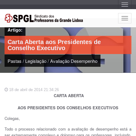
A
l
t
e
A
r
l
n
Artigo:
a
t
r
e
n
Carta Aberta aos Presidentes de
a
r
v
Conselho Executivo
n
e
g
a
a
Pastas
/
Legislação
/
Avaliação Desempenho
r
ç
n
ã
o
a
v
e
18 de abril de 2014 21:34:26
g
CARTA ABERTA
a
ç
AOS PRESIDENTES DOS CONSELHOS EXECUTIVOS
ã
o
Colegas,
Todo o processo relacionado com a avaliação de desempenho está a
ser extremamente complexo e doloroso para os professores, incluindo,