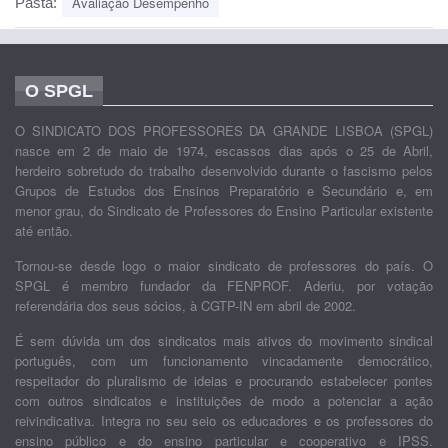
Avaliação Desempenho
Pasta:
O SPGL
O SINDICATO DOS PROFESSORES DA GRANDE LISBOA (SPGL)
nasce em 2 de maio de 1974, escassos dias após o 25 de Abril,
herdeiro sobretudo do trabalho desenvolvido durante o fascismo pelos
Grupos de Estudos dos Ensinos Preparatório e Secundário e, em
menor grau, do Sindicato de Professores do Ensino Particular existente
até então.
Tornou-se desde logo o maior sindicato de professores do país. O
SPGL é membro fundador da FENPROF. Aderiu, por votação
referendária dos seus sócios, à CGTP-IN em abril de 2002.
É sem dúvida um dos sindicatos mais ativos do movimento sindical
português, com um funcionamento vincadamente democrático,
respeitador do pluralismo de ideias e procurando estabelecer pontes
com outros sindicatos e instituições de modo a potenciar a ação
reivindicativa. Integra no seu seio os educadores e os professores do
ensino público e do ensino particular e cooperativo e IPSS.