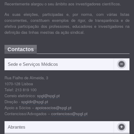
Recentemente alargou o seu âmbito aos investigadores científicos.
As suas eleições, participadas e, por norma, com várias listas
concorrentes, constituem exemplos de rigor, de transparência e de
efetiva participação dos professores, educadores e investigadores na
definição das linhas mestras da ação sindical.
Contactos
Sede e Serviços Médicos
Rua Fialho de Almeida, 3
1070-128 Lisboa
Telef: 213 819 100
Correio eletrónico:
spgl@spgl.pt
Direção -
spgldir@spgl.pt
Apoio a Sócios –
apoiosocios@spgl.pt
Contencioso/Advogados –
contencioso@spgl.pt
Abrantes