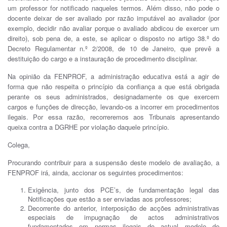
um professor for notificado naqueles termos. Além disso, não pode o
docente deixar de ser avaliado por razão imputável ao avaliador (por
exemplo, decidir não avaliar porque o avaliado abdicou de exercer um
direito), sob pena de, a este, se aplicar o disposto no artigo 38.º do
Decreto Regulamentar n.º 2/2008, de 10 de Janeiro, que prevê a
destituição do cargo e a instauração de procedimento disciplinar.
Na opinião da FENPROF, a administração educativa está a agir de
forma que não respeita o princípio da confiança a que está obrigada
perante os seus administrados, designadamente os que exercem
cargos e funções de direcção, levando-os a incorrer em procedimentos
ilegais. Por essa razão, recorreremos aos Tribunais apresentando
queixa contra a DGRHE por violação daquele princípio.
Colega,
Procurando contribuir para a suspensão deste modelo de avaliação, a
FENPROF irá, ainda, accionar os seguintes procedimentos:
Exigência, junto dos PCE’s, de fundamentação legal das
Notificações que estão a ser enviadas aos professores;
Decorrente do anterior, interposição de acções administrativas
especiais de impugnação de actos administrativos
fundamentados em normas ilegais do actual modelo de