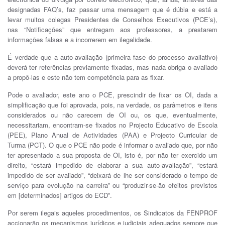
designadas FAQ’s, faz passar uma mensagem que é dúbia e está a
levar muitos colegas Presidentes de Conselhos Executivos (PCE’s),
nas “Notificações” que entregam aos professores, a prestarem
informações falsas e a incorrerem em ilegalidade.
É verdade que a auto-avaliação (primeira fase do processo avaliativo)
deverá ter referências previamente fixadas, mas nada obriga o avaliado
a propô-las e este não tem competência para as fixar.
Pode o avaliador, este ano o PCE, prescindir de fixar os OI, dada a
simplificação que foi aprovada, pois, na verdade, os parâmetros e itens
considerados ou não carecem de OI ou, os que, eventualmente,
necessitariam, encontram-se fixados no Projecto Educativo de Escola
(PEE), Plano Anual de Actividades (PAA) e Projecto Curricular de
Turma (PCT). O que o PCE não pode é informar o avaliado que, por não
ter apresentado a sua proposta de OI, isto é, por não ter exercido um
direito, “estará impedido de elaborar a sua auto-avaliação”, “estará
impedido de ser avaliado”, “deixará de lhe ser considerado o tempo de
serviço para evolução na carreira” ou “produzir-se-ão efeitos previstos
em [determinados] artigos do ECD”.
Por serem ilegais aqueles procedimentos, os Sindicatos da FENPROF
accionarão os mecanismos jurídicos e judiciais adequados sempre que