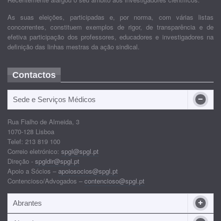
As suas eleições, participadas e, por norma, com várias listas
concorrentes, constituem exemplos de rigor, de transparência e de
efetiva participação dos professores, educadores e investigadores na
definição das linhas mestras da ação sindical.
Contactos
Sede e Serviços Médicos
Rua Fialho de Almeida, 3
1070-128 Lisboa
Telef: 213 819 100
Correio eletrónico:
spgl@spgl.pt
Direção -
spgldir@spgl.pt
Apoio a Sócios –
apoiosocios@spgl.pt
Contencioso/Advogados –
contencioso@spgl.pt
Abrantes