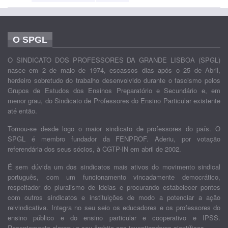
O SPGL
O SINDICATO DOS PROFESSORES DA GRANDE LISBOA (SPGL)
nasce em 2 de maio de 1974, escassos dias após o 25 de Abril,
herdeiro sobretudo do trabalho desenvolvido durante o fascismo pelos
Grupos de Estudos dos Ensinos Preparatório e Secundário e, em
menor grau, do Sindicato de Professores do Ensino Particular existente
até então.
Tornou-se desde logo o maior sindicato de professores do país. O
SPGL é membro fundador da FENPROF. Aderiu, por votação
referendária dos seus sócios, à CGTP-IN em abril de 2002.
É sem dúvida um dos sindicatos mais ativos do movimento sindical
português, com um funcionamento vincadamente democrático,
respeitador do pluralismo de ideias e procurando estabelecer pontes
com outros sindicatos e instituições de modo a potenciar a ação
reivindicativa. Integra no seu seio os educadores e os professores do
ensino público e do ensino particular e cooperativo e IPSS.
Recentemente alargou o seu âmbito aos investigadores científicos.