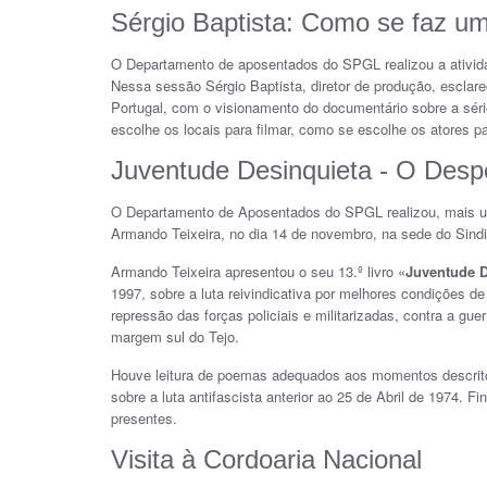
Sérgio Baptista: Como se faz um
O Departamento de aposentados do SPGL realizou a ativid
Nessa sessão Sérgio Baptista, diretor de produção, escla
Portugal, com o visionamento do documentário sobre a sér
escolhe os locais para filmar, como se escolhe os atores p
Juventude Desinquieta - O Despe
O Departamento de Aposentados do SPGL realizou, mais um
Armando Teixeira, no dia 14 de novembro, na sede do Sindi
Armando Teixeira apresentou o seu 13.º livro «
Juventude D
1997, sobre a luta reivindicativa por melhores condições d
repressão das forças policiais e militarizadas, contra a gu
margem sul do Tejo.
Houve leitura de poemas adequados aos momentos descritos
sobre a luta antifascista anterior ao 25 de Abril de 1974. F
presentes.
Visita à Cordoaria Nacional