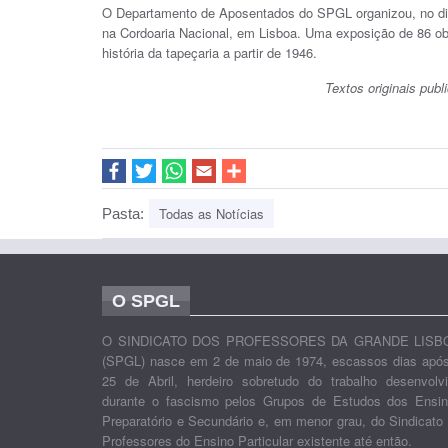
O Departamento de Aposentados do SPGL organizou, no dia 
na Cordoaria Nacional, em Lisboa. Uma exposição de 86 obr
história da tapeçaria a partir de 1946.
Textos originais pub
Todas as Notícias
Pasta:
O SPGL
O SINDICATO DOS PROFESSORES DA GRANDE LISB
(SPGL) nasce em 2 de maio de 1974, escassos dias apó
25 de Abril, herdeiro sobretudo do trabalho desenvolv
durante o fascismo pelos Grupos de Estudos dos Ensi
Preparatório e Secundário e, em menor grau, do Sindicato
Professores do Ensino Particular existente até então.