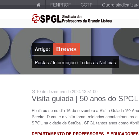
FENPROF
CGTP
Quero sindicalizar
Artigo:
Breves
Pastas
/
Informação
/
Todas as Notícias
10 de dezembro de 2024 13:51:00
Visita guiada | 50 anos do SPG
Realizou-se no dia 16 de novembro a Visita Guiada “50 An
Pereira. Durante a visita foram relatados acontecimentos 
SPGL na cidade de Setúbal. SPGL tantos anos como Abril!
DEPARTAMENTO DE PROFESSORES E EDUCADORES