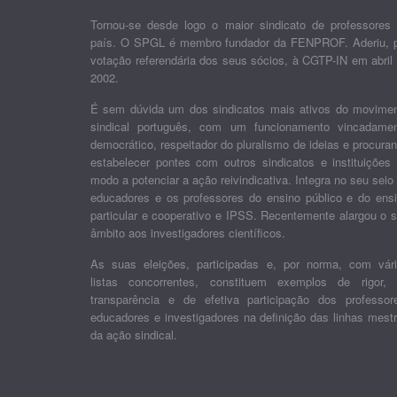
Tornou-se desde logo o maior sindicato de professores
país. O SPGL é membro fundador da FENPROF. Aderiu, 
votação referendária dos seus sócios, à CGTP-IN em abril
2002.
É sem dúvida um dos sindicatos mais ativos do movime
sindical português, com um funcionamento vincadame
democrático, respeitador do pluralismo de ideias e procura
estabelecer pontes com outros sindicatos e instituições
modo a potenciar a ação reivindicativa. Integra no seu seio
educadores e os professores do ensino público e do ens
particular e cooperativo e IPSS. Recentemente alargou o 
âmbito aos investigadores científicos.
As suas eleições, participadas e, por norma, com vár
listas concorrentes, constituem exemplos de rigor,
transparência e de efetiva participação dos professor
educadores e investigadores na definição das linhas mest
da ação sindical.