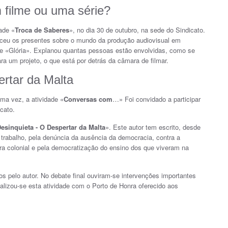
 filme ou uma série?
ade «
Troca de Saberes
», no dia 30 de outubro, na sede do Sindicato.
receu os presentes sobre o mundo da produção audiovisual em
ie «Glória». Explanou quantas pessoas estão envolvidas, como se
ara um projeto, o que está por detrás da câmara de filmar.
rtar da Malta
a vez, a atividade «
Conversas com
…» Foi convidado a participar
cato.
esinquieta - O Despertar da Malta
». Este autor tem escrito, desde
e trabalho, pela denúncia da ausência da democracia, contra a
erra colonial e pela democratização do ensino dos que viveram na
 pelo autor. No debate final ouviram-se intervenções importantes
inalizou-se esta atividade com o Porto de Honra oferecido aos