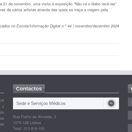
21 de novembro, uma visita à exposição “Não vá o diabo tecê-las”
as de vários artistas através das quais se traça a viagem pela
licados no Escola/Informação Digital n.º 44 | novembro/dezembro 2024
Contactos
OA
Sede e Serviços Médicos
s o
ido
Rua Fialho de Almeida, 3
nos
1070-128 Lisboa
 de
Telef: 213 819 100