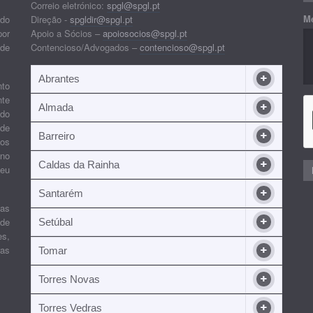
Correio eletrónico:
spgl@spgl.pt
M
 do
Direção -
spgldir@spgl.pt
por
Apoio a Sócios –
apoiosocios@spgl.pt
 de
Contencioso/Advogados –
contencioso@spgl.pt
Abrantes
nto
nte
Almada
ndo
 de
Barreiro
 os
ino
Caldas da Rainha
seu
Santarém
ias
 de
Setúbal
es,
ras
Tomar
Torres Novas
Torres Vedras