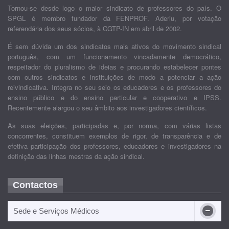
Tornou-se desde logo o maior sindicato de professores do país. O
SPGL é membro fundador da FENPROF. Aderiu, por votação
referendária dos seus sócios, à CGTP-IN em abril de 2002.
É sem dúvida um dos sindicatos mais ativos do movimento sindical
português, com um funcionamento vincadamente democrático,
respeitador do pluralismo de ideias e procurando estabelecer pontes
com outros sindicatos e instituições de modo a potenciar a ação
reivindicativa. Integra no seu seio os educadores e os professores do
ensino público e do ensino particular e cooperativo e IPSS.
Recentemente alargou o seu âmbito aos investigadores científicos.
As suas eleições, participadas e, por norma, com várias listas
concorrentes, constituem exemplos de rigor, de transparência e de
efetiva participação dos professores, educadores e investigadores na
definição das linhas mestras da ação sindical.
Contactos
Sede e Serviços Médicos