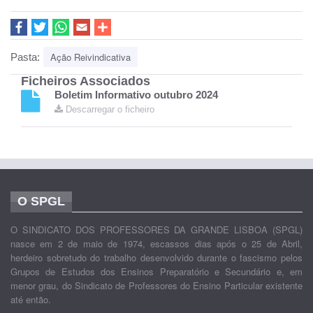
Ação Reivindicativa
Pasta:
Ficheiros Associados
Boletim Informativo outubro 2024
Descarregar o ficheiro
O SPGL
O SINDICATO DOS PROFESSORES DA GRANDE LISBOA (SPGL)
nasce em 2 de maio de 1974, escassos dias após o 25 de Abril,
herdeiro sobretudo do trabalho desenvolvido durante o fascismo pelos
Grupos de Estudos dos Ensinos Preparatório e Secundário e, em
menor grau, do Sindicato de Professores do Ensino Particular existente
até então.