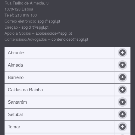
Rua Fialho de Almeida, 3
1070-128 Lisboa
Telef: 213 819 100
Correio eletrónico:
spgl@spgl.pt
Direção -
spgldir@spgl.pt
Apoio a Sócios –
apoiosocios@spgl.pt
Contencioso/Advogados –
contencioso@spgl.pt
Abrantes
Almada
Barreiro
Caldas da Rainha
Santarém
Setúbal
Tomar