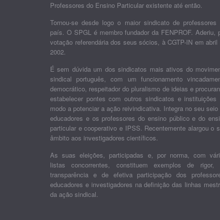
Professores do Ensino Particular existente até então.
Tornou-se desde logo o maior sindicato de professores
país. O SPGL é membro fundador da FENPROF. Aderiu, 
votação referendária dos seus sócios, à CGTP-IN em abril
2002.
É sem dúvida um dos sindicatos mais ativos do movime
sindical português, com um funcionamento vincadame
democrático, respeitador do pluralismo de ideias e procura
estabelecer pontes com outros sindicatos e instituições
modo a potenciar a ação reivindicativa. Integra no seu seio
educadores e os professores do ensino público e do ens
particular e cooperativo e IPSS. Recentemente alargou o 
âmbito aos investigadores científicos.
As suas eleições, participadas e, por norma, com vár
listas concorrentes, constituem exemplos de rigor,
transparência e de efetiva participação dos professor
educadores e investigadores na definição das linhas mest
da ação sindical.