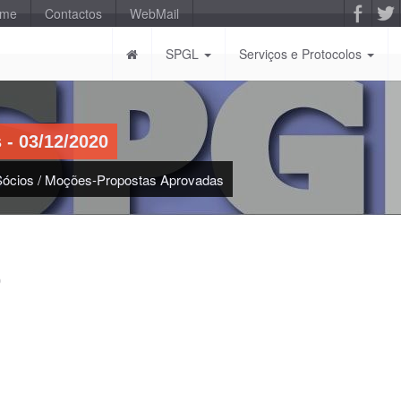
-me
Contactos
WebMail
SPGL
Serviços e Protocolos
 - 03/12/2020
Sócios
/
Moções-Propostas Aprovadas
0