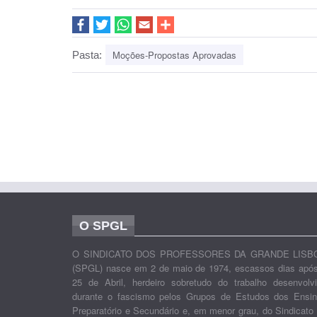
Moções-Propostas Aprovadas
Pasta:
O SPGL
O SINDICATO DOS PROFESSORES DA GRANDE LISB
(SPGL) nasce em 2 de maio de 1974, escassos dias apó
25 de Abril, herdeiro sobretudo do trabalho desenvolv
durante o fascismo pelos Grupos de Estudos dos Ensi
Preparatório e Secundário e, em menor grau, do Sindicato