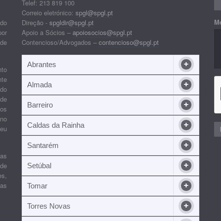
Telef: 213 819 100
Correio eletrónico:
spgl@spgl.pt
M
 do
Direção -
spgldir@spgl.pt
por
Apoio a Sócios –
apoiosocios@spgl.pt
 de
Contencioso/Advogados –
contencioso@spgl.pt
Abrantes
nto
nte
Almada
ndo
 de
Barreiro
 os
ino
Caldas da Rainha
seu
Santarém
ias
 de
Setúbal
es,
ras
Tomar
Torres Novas