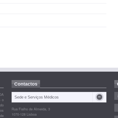
Contactos
OA
Sede e Serviços Médicos
s o
ido
Rua Fialho de Almeida, 3
nos
1070-128 Lisboa
 de