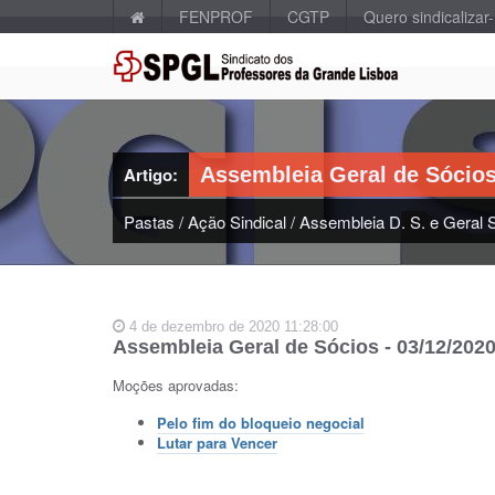
FENPROF
CGTP
Quero sindicalizar
Artigo:
Assembleia Geral de Sócios
Pastas
/
Ação Sindical
/
Assembleia D. S. e Geral 
4 de dezembro de 2020 11:28:00
Assembleia Geral de Sócios - 03/12/202
Moções aprovadas:
Pelo fim do bloqueio negocial
Lutar para Vencer