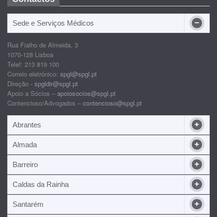
Sede e Serviços Médicos
Rua Fialho de Almeida, 3
1070-128 Lisboa
Telef: 213 819 100
Correio eletrónico:
spgl@spgl.pt
Direção -
spgldir@spgl.pt
Apoio a Sócios –
apoiosocios@spgl.pt
Contencioso/Advogados –
contencioso@spgl.pt
Abrantes
Almada
Barreiro
Caldas da Rainha
Santarém