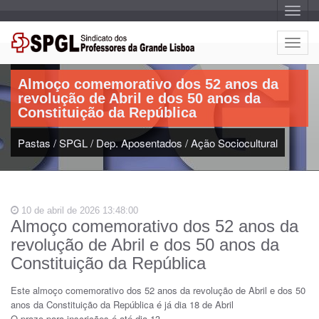
A
l
t
e
A
r
Artigo:
l
n
a
t
r
Almoço comemorativo dos 52 anos da
e
n
revolução de Abril e dos 50 anos da
a
r
v
Constituição da República
n
e
g
a
a
Pastas
/
SPGL
/
Dep. Aposentados
/
Ação Sociocultural
r
ç
n
ã
o
a
v
e
10 de abril de 2026 13:48:00
g
Almoço comemorativo dos 52 anos da
a
revolução de Abril e dos 50 anos da
ç
ã
Constituição da República
o
Este almoço comemorativo dos 52 anos da revolução de Abril e dos 50
anos da Constituição da República é já dia 18 de Abril
O prazo para inscrições é até dia 13.