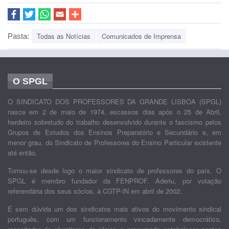
Todas as Notícias
Comunicados de Imprensa
Pasta:
O SPGL
O SINDICATO DOS PROFESSORES DA GRANDE LISBOA (SPGL)
nasce em 2 de maio de 1974, escassos dias após o 25 de Abril,
herdeiro sobretudo do trabalho desenvolvido durante o fascismo pelos
Grupos de Estudos dos Ensinos Preparatório e Secundário e, em
menor grau, do Sindicato de Professores do Ensino Particular existente
até então.
Tornou-se desde logo o maior sindicato de professores do país. O
SPGL é membro fundador da FENPROF. Aderiu, por votação
referendária dos seus sócios, à CGTP-IN em abril de 2002.
É sem dúvida um dos sindicatos mais ativos do movimento sindical
português, com um funcionamento vincadamente democrático,