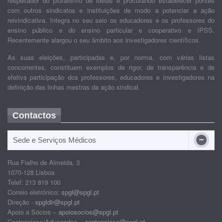
respeitador do pluralismo de ideias e procurando estabelecer pontes
com outros sindicatos e instituições de modo a potenciar a ação
reivindicativa. Integra no seu seio os educadores e os professores do
ensino público e do ensino particular e cooperativo e IPSS.
Recentemente alargou o seu âmbito aos investigadores científicos.
As suas eleições, participadas e, por norma, com várias listas
concorrentes, constituem exemplos de rigor, de transparência e de
efetiva participação dos professores, educadores e investigadores na
definição das linhas mestras da ação sindical.
Contactos
Sede e Serviços Médicos
Rua Fialho de Almeida, 3
1070-128 Lisboa
Telef: 213 819 100
Correio eletrónico:
spgl@spgl.pt
Direção -
spgldir@spgl.pt
Apoio a Sócios –
apoiosocios@spgl.pt
Contencioso/Advogados –
contencioso@spgl.pt