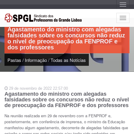
A
l
t
Artigo:
e
A
r
l
n
Agastamento do ministro com alegadas
a
t
r
falsidades sobre os concursos não reduz
e
n
o nível de preocupação da FENPROF e
a
r
v
dos professores
n
e
g
a
a
Pastas
/
Informação
/
Todas as Notícias
r
ç
n
ã
o
a
v
e
29 de novembro de 2022 22:57:00
g
Agastamento do ministro com alegadas
a
falsidades sobre os concursos não reduz o nível
ç
de preocupação da FENPROF e dos professores
ã
o
Na reunião realizada em 29 de novembro com a FENPROF e,
posteriormente, em conferência de imprensa, o ministro da Educação
manifestou algum agastamento, decorrente de alegadas falsidades que
estarão a correr nas redes sociais e/ou terão sido proferidas em