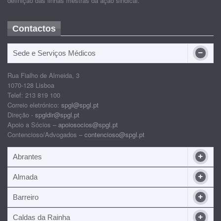
definição das linhas mestras da ação sindical.
Contactos
Sede e Serviços Médicos
Rua Fialho de Almeida, 3
1070-128 Lisboa
Telef: 213 819 100
Correio eletrónico:
spgl@spgl.pt
Direção -
spgldir@spgl.pt
Apoio a Sócios –
apoiosocios@spgl.pt
Contencioso/Advogados –
contencioso@spgl.pt
Abrantes
Almada
Barreiro
Caldas da Rainha