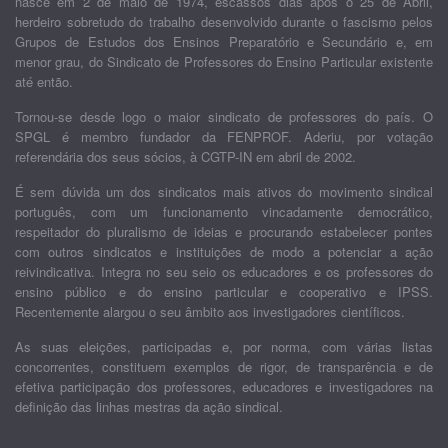
nasce em 2 de maio de 1974, escassos dias após o 25 de Abril,
herdeiro sobretudo do trabalho desenvolvido durante o fascismo pelos
Grupos de Estudos dos Ensinos Preparatório e Secundário e, em
menor grau, do Sindicato de Professores do Ensino Particular existente
até então.
Tornou-se desde logo o maior sindicato de professores do país. O
SPGL é membro fundador da FENPROF. Aderiu, por votação
referendária dos seus sócios, à CGTP-IN em abril de 2002.
É sem dúvida um dos sindicatos mais ativos do movimento sindical
português, com um funcionamento vincadamente democrático,
respeitador do pluralismo de ideias e procurando estabelecer pontes
com outros sindicatos e instituições de modo a potenciar a ação
reivindicativa. Integra no seu seio os educadores e os professores do
ensino público e do ensino particular e cooperativo e IPSS.
Recentemente alargou o seu âmbito aos investigadores científicos.
As suas eleições, participadas e, por norma, com várias listas
concorrentes, constituem exemplos de rigor, de transparência e de
efetiva participação dos professores, educadores e investigadores na
definição das linhas mestras da ação sindical.