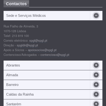
Contactos
Sede e Serviços Médicos
Rua Fialho de Almeida, 3
1070-128 Lisboa
Telef: 213 819 100
Correio eletrónico:
spgl@spgl.pt
Direção -
spgldir@spgl.pt
Apoio a Sócios –
apoiosocios@spgl.pt
Contencioso/Advogados –
contencioso@spgl.pt
Abrantes
Almada
Barreiro
Caldas da Rainha
Santarém