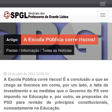
A
l
t
e
A
r
l
n
a
t
r
e
n
a
r
v
Artigo:
A Escola Pública corre riscos!
n
e
g
a
a
Pastas
/
Informação
/
Todas as Notícias
r
ç
n
ã
o
a
v
e
18 de abril de 2014 22:00:43
g
A Escola Pública corre riscos! É a conclusão a que se
a
chega se tivermos em conta, por um lado, a falta de
ç
investimento e as medidas que o Governo do PS vem
ã
impondo na Educação e, por outro, as propostas do
o
PSD para revisão de princípios constitucionais,
nomeadamente na Educação.