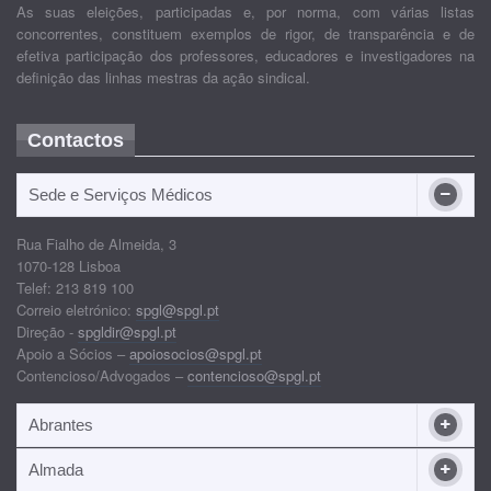
As suas eleições, participadas e, por norma, com várias listas
concorrentes, constituem exemplos de rigor, de transparência e de
efetiva participação dos professores, educadores e investigadores na
definição das linhas mestras da ação sindical.
Contactos
Sede e Serviços Médicos
Rua Fialho de Almeida, 3
1070-128 Lisboa
Telef: 213 819 100
Correio eletrónico:
spgl@spgl.pt
Direção -
spgldir@spgl.pt
Apoio a Sócios –
apoiosocios@spgl.pt
Contencioso/Advogados –
contencioso@spgl.pt
Abrantes
Almada