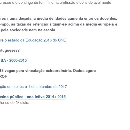
esce e o contingente feminino na profissão é consideravelmente
ores numa década, a média de idades aumenta entre os docentes,
empo, as taxas de retenção situam-se acima da média europeia e
 pela sociedade nem na escola.
obre o estado da Educação 2016 do CNE
rtugueses?
ISA - 2000-2015
13 vagas para vinculação extraordinária. Dados agora
PROF
ão de efeitos a 1 de setembro de 2017
nsino público - ano letivo 2014 / 2015
lunos do 2º ciclo.