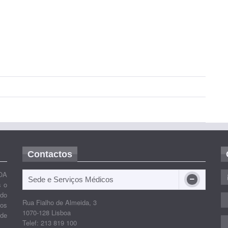
Contactos
OA
Sede e Serviços Médicos
s o
ido
Rua Fialho de Almeida, 3
nos
1070-128 Lisboa
 de
Telef: 213 819 100