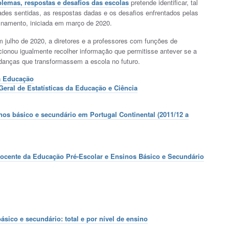
emas, respostas e desafios das escolas
pretende identificar, tal
dades sentidas, as respostas dadas e os desafios enfrentados pelas
finamento, iniciada em março de 2020.
m julho de 2020, a diretores e a professores com funções de
onou igualmente recolher informação que permitisse antever se a
udanças que transformassem a escola no futuro.
a Educação
eral de Estatísticas da Educação e Ciência
nos básico e secundário em Portugal Continental (2011/12 a
ocente da Educação Pré-Escolar e Ensinos Básico e Secundário
ásico e secundário: total e por nível de ensino