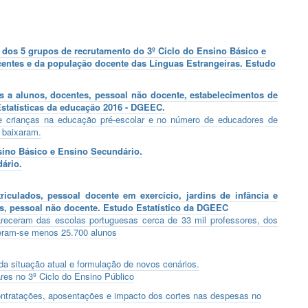
dos 5 grupos de recrutamento do 3º Ciclo do Ensino Básico e
ntes e da população docente das Línguas Estrangeiras.
Estudo
os a alunos, docentes, pessoal não docente, estabelecimentos de
statísticas da educação 2016 - DGEEC.
 crianças na educação pré-escolar e no número de educadores de
 baixaram.
sino Básico e Ensino Secundário.
ário.
iculados, pessoal docente em exercício, jardins de infância e
s, pessoal não docente. Estudo Estatístico da DGEEC
receram das escolas portuguesas cerca de 33 mil professores, dos
veram-se menos 25.700 alunos
e da situação atual e formulação de novos cenários.
es no 3º Ciclo do Ensino Público
contratações, aposentações e impacto dos cortes nas despesas no