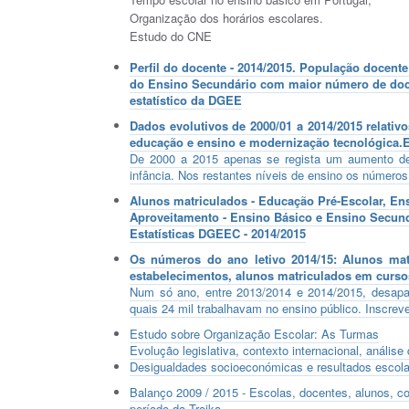
Organização dos horários escolares.
Estudo do CNE
Perfil do docente - 2014/2015.
População docente 
do Ensino Secundário com maior número de doce
estatístico da DGEE
Dados evolutivos de 2000/01 a 2014/2015 relativ
educação e ensino e modernização tecnológica.E
De 2000 a 2015 apenas se regista um aumento de
infância. Nos restantes níveis de ensino os números
Alunos matriculados - Educação Pré-Escolar, En
Aproveitamento - Ensino Básico e Ensino Secund
Estatísticas DGEEC - 2014/2015
Os números do ano letivo 2014/15: Alunos matr
estabelecimentos, alunos matriculados em curso
Num só ano, entre 2013/2014 e 2014/2015, desapa
quais 24 mil trabalhavam no ensino público. Inscre
Estudo sobre Organização Escolar: As Turmas
Evolução legislativa, contexto internacional, anális
Desigualdades socioeconómicas e resultados escolar
Balanço 2009 / 2015 - Escolas, docentes, alunos, 
período da Troika.