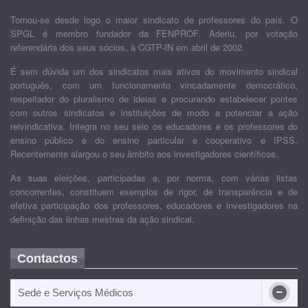
Tornou-se desde logo o maior sindicato de professores do país. O
SPGL é membro fundador da FENPROF. Aderiu, por votação
referendária dos seus sócios, à CGTP-IN em abril de 2002.
É sem dúvida um dos sindicatos mais ativos do movimento sindical
português, com um funcionamento vincadamente democrático,
respeitador do pluralismo de ideias e procurando estabelecer pontes
com outros sindicatos e instituições de modo a potenciar a ação
reivindicativa. Integra no seu seio os educadores e os professores do
ensino público e do ensino particular e cooperativo e IPSS.
Recentemente alargou o seu âmbito aos investigadores científicos.
As suas eleições, participadas e, por norma, com várias listas
concorrentes, constituem exemplos de rigor, de transparência e de
efetiva participação dos professores, educadores e investigadores na
definição das linhas mestras da ação sindical.
Contactos
Sede e Serviços Médicos