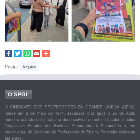
Arquivo
Pasta:
O SPGL
O SINDICATO DOS PROFESSORES DA GRANDE LISBOA (SPGL)
nasce em 2 de maio de 1974, escassos dias após o 25 de Abril,
herdeiro sobretudo do trabalho desenvolvido durante o fascismo pelos
Grupos de Estudos dos Ensinos Preparatório e Secundário e, em
menor grau, do Sindicato de Professores do Ensino Particular existente
até então.