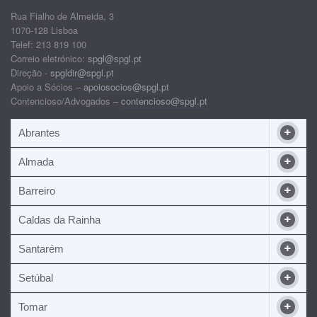
Rua Fialho de Almeida, 3
1070-128 Lisboa
Telef: 213 819 100
Correio eletrónico:
spgl@spgl.pt
Direção -
spgldir@spgl.pt
Apoio a Sócios –
apoiosocios@spgl.pt
Contencioso/Advogados –
contencioso@spgl.pt
Abrantes
Almada
Barreiro
Caldas da Rainha
Santarém
Setúbal
Tomar