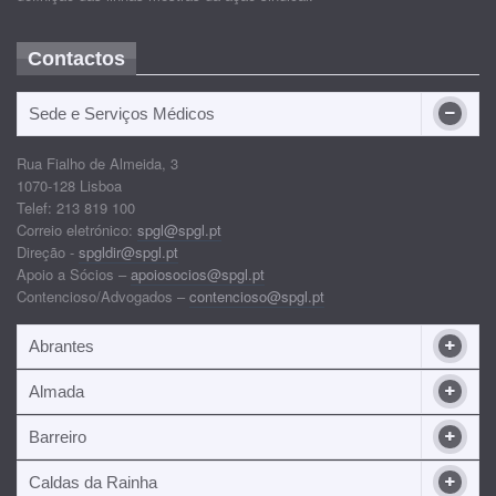
Contactos
Sede e Serviços Médicos
Rua Fialho de Almeida, 3
1070-128 Lisboa
Telef: 213 819 100
Correio eletrónico:
spgl@spgl.pt
Direção -
spgldir@spgl.pt
Apoio a Sócios –
apoiosocios@spgl.pt
Contencioso/Advogados –
contencioso@spgl.pt
Abrantes
Almada
Barreiro
Caldas da Rainha