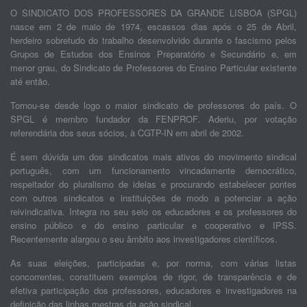
O SINDICATO DOS PROFESSORES DA GRANDE LISBOA (SPGL)
nasce em 2 de maio de 1974, escassos dias após o 25 de Abril,
herdeiro sobretudo do trabalho desenvolvido durante o fascismo pelos
Grupos de Estudos dos Ensinos Preparatório e Secundário e, em
menor grau, do Sindicato de Professores do Ensino Particular existente
até então.
Tornou-se desde logo o maior sindicato de professores do país. O
SPGL é membro fundador da FENPROF. Aderiu, por votação
referendária dos seus sócios, à CGTP-IN em abril de 2002.
É sem dúvida um dos sindicatos mais ativos do movimento sindical
português, com um funcionamento vincadamente democrático,
respeitador do pluralismo de ideias e procurando estabelecer pontes
com outros sindicatos e instituições de modo a potenciar a ação
reivindicativa. Integra no seu seio os educadores e os professores do
ensino público e do ensino particular e cooperativo e IPSS.
Recentemente alargou o seu âmbito aos investigadores científicos.
As suas eleições, participadas e, por norma, com várias listas
concorrentes, constituem exemplos de rigor, de transparência e de
efetiva participação dos professores, educadores e investigadores na
definição das linhas mestras da ação sindical.